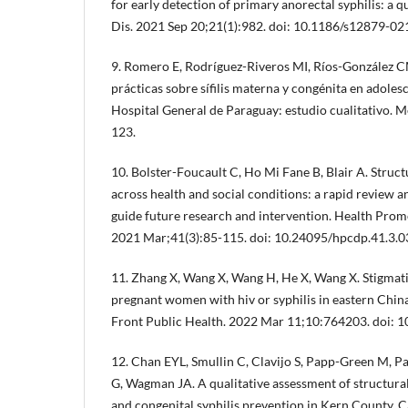
for early detection of primary anorectal syphilis: a q
Dis. 2021 Sep 20;21(1):982. doi: 10.1186/s12879-02
9. Romero E, Rodríguez-Riveros MI, Ríos-González 
prácticas sobre sífilis materna y congénita en adole
Hospital General de Paraguay: estudio cualitativo. M
123.
10. Bolster-Foucault C, Ho Mi Fane B, Blair A. Struc
across health and social conditions: a rapid review
guide future research and intervention. Health Prom
2021 Mar;41(3):85-115. doi: 10.24095/hpcdp.41.3.0
11. Zhang X, Wang X, Wang H, He X, Wang X. Stigmati
pregnant women with hiv or syphilis in eastern Chin
Front Public Health. 2022 Mar 11;10:764203. doi: 
12. Chan EYL, Smullin C, Clavijo S, Papp-Green M, P
G, Wagman JA. A qualitative assessment of structural
and congenital syphilis prevention in Kern County, C