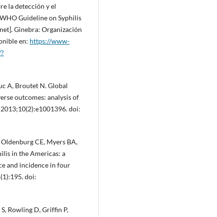
e la detección y el
: WHO Guideline on Syphilis
et]. Ginebra: Organización
onible en:
https://www-
/?
c A, Broutet N. Global
verse outcomes: analysis of
. 2013;10(2):e1001396. doi:
, Oldenburg CE, Myers BA,
ilis in the Americas: a
ce and incidence in four
(1):195. doi:
, Rowling D, Griffin P,