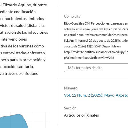
l Elizardo Aquino, durante
mediante codificación
Cómo citar
n conocimientos limitados
Rios-González CM. Percepciones, barreras y pr
rvicios de salud (distancia,
sobre la sífilis en mujeres del área rural de Pa
matización de las infecciones
un estudio cualitativo en comunidades vulnera
 intervenciones
Sci. Am. [Internet]. 29 de agosto de 2025 [citado
ctiva de los varones como
agosto de 2026];12(2):55-9. Disponible en:
http://revistacientifica.sudamericana.edu.py/i
s entrevistadas enfrentan
p/scientiamericana/article/view/276
énero para la prevención y
educación sanitaria,
Más formatos de cita
s a través de enfoques
Número
Vol. 12 Núm. 2 (2025): Mayo-Agost
Sección
Artículos originales