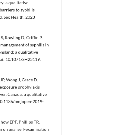
y: a qualitative
barriers to syphilis
d. Sex Health. 2023
, Rowling D, Griffin P,
 management of syphilis in
nsland: a qualitative
 doi: 10.1071/SH23119.
 JP, Wong J, Grace D.
e-exposure prophylaxis
r, Canada: a qualitative
 10.1136/bmjopen-2019-
Chow EPF, Phillips TR.
n on anal self-examination