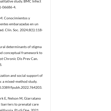
ualitative study. BMC Infect
1-06686-4.
CM. Conocimientos y
scentes embarazadas en un
ed. Clín. Soc. 2024;8(1):118-
tural determinants of stigma
 and conceptual framework to
ot Chronic Dis Prev Can.
3.
zation and social support of
a: a mixed-method study.
10.3389/fpubh.2022.764203.
ark E, Nelson M, Giarratano
 barriers to prenatal care
alifornia. PLoS One. 2021