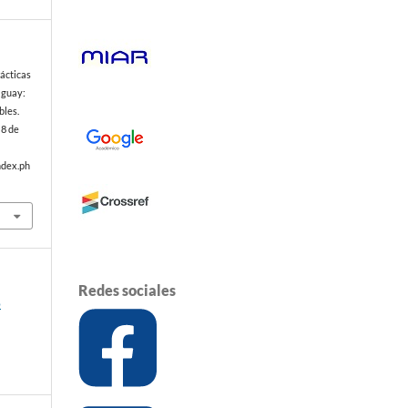
ácticas
raguay:
bles.
 8 de
ndex.ph
Redes sociales
o