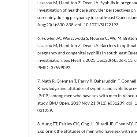
Lazarou M, Hamilton Z, Dean JA. Syphilis in pregnanc
investigation of healthcare provider perspectives on 
screening during pregnancy in south-east Queenslan
Aug;20(4):330-338. doi: 10.1071/SH22193.
6. Fowler JA, Warzywoda S, Nourse C, Wu M, Britton S
Lazarou M, Hamilton Z, Dean JA. Barriers to optimal
pregnancy and congenital syphilis in south-east Quee
investigation. Sex Health. 2023 Dec;20(6):506-513.
PMID: 37599092.
7. Nath R, Grennan T, Parry R, Baharuddin F, Connell
Knowledge and attitudes of syphilis and syphilis pr
(PrEP) among men who have sex with men in Vancouve
study. BMJ Open. 2019 Nov 21;9(11):e031239. doi:
031239.
8. Aung ET, Fairley CK, Ong JJ, Bilardi JE, Chen MY, 
Exploring the attitudes of men who have sex with me