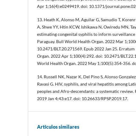
Apr 1;16(4):e0249419. doi: 10.1371/journal.pone.0
13. Heath K, Alonso M, Aguilar G, Samudio T, Koren
A, Shwe YY, Htin KCW, Ishikawa N, Owiredu MN, T
estimating congenital syphilis to inform surveillance
Paraguay. Bull World Health Organ. 2022 Mar 1;100(
10.2471/BLT.20.271569. Epub 2022 Jan 25. Erratum 
Organ. 2022 Apr 1;100(4):292. doi: 10.2471/BLT.22.1
World Health Organ. 2022 May 1;100(5):354-356. do
14. Russell NK, Nazar K, Del Pino S, Alonso Gonzale
Ravasi G. HIV, syphilis, and viral hepatitis among La
peoples and Afro-descendants: a systematic review.
2019 Jan 4;43:e17. doi: 10.26633/RPSP.2019.17.
Artículos similares