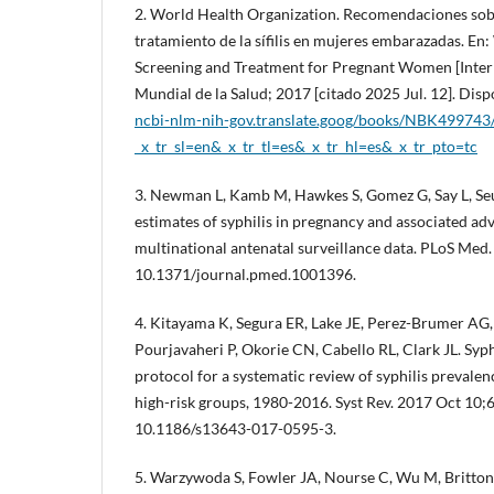
2. World Health Organization. Recomendaciones sobr
tratamiento de la sífilis en mujeres embarazadas. En
Screening and Treatment for Pregnant Women [Intern
Mundial de la Salud; 2017 [citado 2025 Jul. 12]. Disp
ncbi-nlm-nih-gov.translate.goog/books/NBK499743
_x_tr_sl=en&_x_tr_tl=es&_x_tr_hl=es&_x_tr_pto=tc
3. Newman L, Kamb M, Hawkes S, Gomez G, Say L, Seu
estimates of syphilis in pregnancy and associated ad
multinational antenatal surveillance data. PLoS Med
10.1371/journal.pmed.1001396.
4. Kitayama K, Segura ER, Lake JE, Perez-Brumer AG
Pourjavaheri P, Okorie CN, Cabello RL, Clark JL. Syph
protocol for a systematic review of syphilis prevalen
high-risk groups, 1980-2016. Syst Rev. 2017 Oct 10;6
10.1186/s13643-017-0595-3.
5. Warzywoda S, Fowler JA, Nourse C, Wu M, Britton S