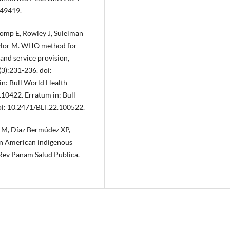
249419.
romp E, Rowley J, Suleiman
aylor M. WHO method for
 and service provision,
3):231-236. doi:
in: Bull World Health
10422. Erratum in: Bull
i: 10.2471/BLT.22.100522.
z M, Díaz Bermúdez XP,
tin American indigenous
 Rev Panam Salud Publica.