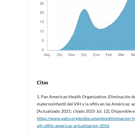
Citas
1. Pan American Health Organization. Eliminación de
maternoinfantil del VIH y la sífilis en las Américas: a
[Actualizado 2021; citado 2025 Jul. 12]. Disponible e
https://www.paho.org/es/documentos/eliminacion-tr
vih-sifilis-americas-actualizacion-2016