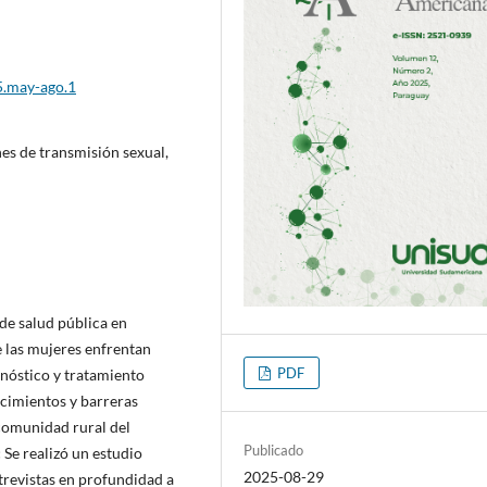
5.may-ago.1
ones de transmisión sexual,
 de salud pública en
 las mujeres enfrentan
PDF
gnóstico y tratamiento
cimientos y barreras
 comunidad rural del
Publicado
:
Se realizó un estudio
2025-08-29
trevistas en profundidad a