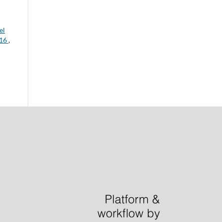
el
016
,