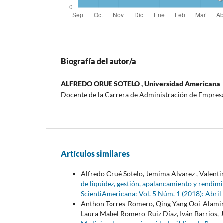
Biografía del autor/a
ALFREDO ORUE SOTELO ,
Universidad Americana
Docente de la Carrera de Administración de Empres
Artículos similares
Alfredo Orué Sotelo, Jemima Alvarez , Valentin
de liquidez, gestión, apalancamiento y rendi
ScientiAmericana: Vol. 5 Núm. 1 (2018): Abril
Anthon Torres-Romero, Qing Yang Ooi-Alamir
Laura Mabel Romero-Ruiz Díaz, Iván Barrios, J