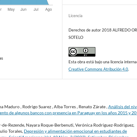
Licencia
Derechos de autor 2018 ALFREDO O
SOTELO
as
Esta obra está bajo una licencia interna
Creative Commons Atribución 4.0
.
a Maduro , Rodrigo Suarez , Alba Torres , Renato Zárate ,
Análisis del niv
miento de algunos bancos con presencia en Paraguay en los años 2015 y 2
-de-Rezende, Nayara Roque-Berbenuti, Verónica Rodriguez-Rodriguez,
ulio Torales,
Depresión y alimentación emocional en estudiantes de