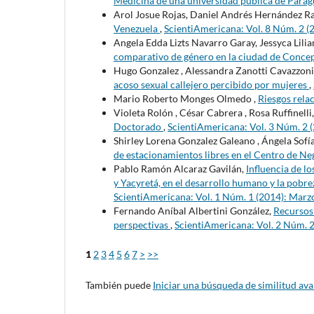
Medicina de una universidad pública de Para
Arol Josue Rojas, Daniel Andrés Hernández R
Venezuela
,
ScientiAmericana: Vol. 8 Núm. 2 (
Angela Edda Lizts Navarro Garay, Jessyca Lili
comparativo de género en la ciudad de Conce
Hugo Gonzalez , Alessandra Zanotti Cavazzoni
acoso sexual callejero percibido por mujeres
,
Mario Roberto Monges Olmedo ,
Riesgos relac
Violeta Rolón , César Cabrera , Rosa Ruffinelli
Doctorado
,
ScientiAmericana: Vol. 3 Núm. 2 
Shirley Lorena Gonzalez Galeano , Ángela Sof
de estacionamientos libres en el Centro de N
Pablo Ramón Alcaraz Gavilán,
Influencia de l
y Yacyretá, en el desarrollo humano y la pobre
ScientiAmericana: Vol. 1 Núm. 1 (2014): Marz
Fernando Aníbal Albertini González,
Recursos
perspectivas
,
ScientiAmericana: Vol. 2 Núm. 2
1
2
3
4
5
6
7
>
>>
También puede
Iniciar una búsqueda de similitud av