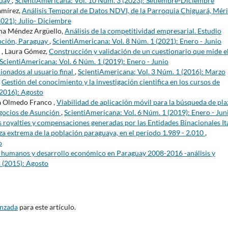
guay
,
ScientiAmericana: Vol. 10 Núm. 3 (2023): Setiembre-Diciembre
amírez,
Análisis Temporal de Datos NDVI, de la Parroquia Chiguará, Méri
2021): Julio- Diciembre
ana Méndez Argüello,
Análisis de la competitividad empresarial. Estudio
pción, Paraguay
,
ScientiAmericana: Vol. 8 Núm. 1 (2021): Enero - Junio
 , Laura Gómez,
Construcción y validación de un cuestionario que mide e
ScientiAmericana: Vol. 6 Núm. 1 (2019): Enero - Junio
ionados al usuario final
,
ScientiAmericana: Vol. 3 Núm. 1 (2016): Marzo
,
Gestión del conocimiento y la investigación cientifica en los cursos de
(2016): Agosto
ía Olmedo Franco ,
Viabilidad de aplicación móvil para la búsqueda de pla
egocios de Asunción
,
ScientiAmericana: Vol. 6 Núm. 1 (2019): Enero - Jun
os royalties y compensaciones generadas por las Entidades Binacionales It
za extrema de la población paraguaya, en el período 1.989 - 2.010
,
o
 humanos y desarrollo económico en Paraguay 2008-2016 -análisis y
 (2015): Agosto
anzada
para este artículo.