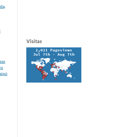
da,
l
Visitas
zas
io
aipú