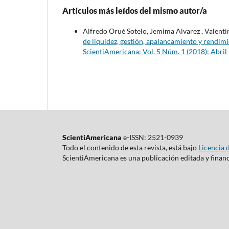
Artículos más leídos del mismo autor/a
Alfredo Orué Sotelo, Jemima Alvarez , Valentin
de liquidez, gestión, apalancamiento y rendi
ScientiAmericana: Vol. 5 Núm. 1 (2018): Abril
ScientiAmericana
e-ISSN: 2521-0939
Todo el contenido de esta revista, está bajo
Licencia 
ScientiAmericana es una publicación editada y finan