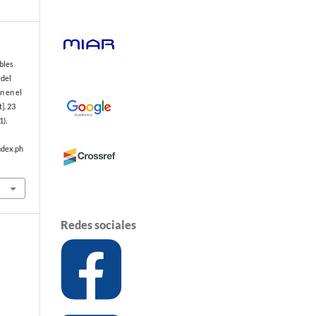
bles
 del
n en el
]. 23
1).
ndex.ph
Redes sociales