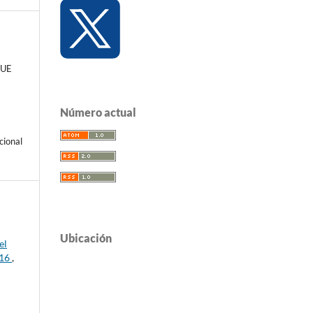
RUE
Número actual
cional
Ubicación
el
016
,