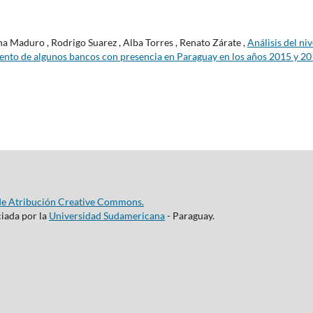
a Maduro , Rodrigo Suarez , Alba Torres , Renato Zárate ,
Análisis del niv
miento de algunos bancos con presencia en Paraguay en los años 2015 y 2
de Atribución Creative Commons.
ciada por la
Universidad Sudamericana
- Paraguay.