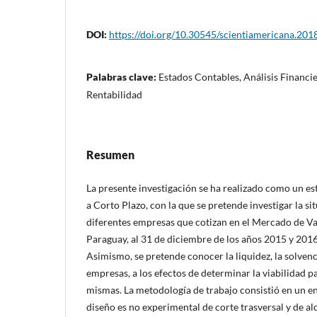
DOI:
https://doi.org/10.30545/scientiamericana.2018
Palabras clave:
Estados Contables, Análisis Financie
Rentabilidad
Resumen
La presente investigación se ha realizado como un es
a Corto Plazo, con la que se pretende investigar la si
diferentes empresas que cotizan en el Mercado de Va
Paraguay, al 31 de diciembre de los años 2015 y 201
Asimismo, se pretende conocer la liquidez, la solvenci
empresas, a los efectos de determinar la viabilidad pa
mismas. La metodología de trabajo consistió en un en
diseño es no experimental de corte trasversal y de alc