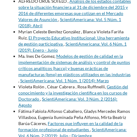
ALFREDO ORUE SOTELO ,
Análisis de los estados contables
sobre la situación financiera al 31 de diciembre del 2015 y
2016 de diferentes empresas que cotizan en el Mercado
Valores de Asunción
,
ScientiAmericana: Vol. 5 Núm. 1
(2018): Abril
Myrian Celeste Benítez González , Blanca Violeta Fariña
Ruiz,
El Proyecto Educativo Institucional: Una herramienta
de gestión participativa
,
ScientiAmericana: Vol. 6 Núm. 1
(2019): Enero - Junio
Ma. Ines De Gomez,
Modelos de gestión de calidad en la
implementación de sistemas de análisis y control de puntos
críticos analíticos (haccp) y buenas prácticas de
manufacturas (bmp) en plásticos utilizados en las industrias
,
ScientiAmericana: Vol. 1 Núm. 1 (2014): Marzo
Violeta Rolón , César Cabrera , Rosa Ruffinelli,
Gestión del
conocimiento y la investigación cientifica en los cursos de
Doctorado
,
ScientiAmericana: Vol. 3 Núm. 2 (2016):
Agosto
Fátima Fabiola Alfonso Caballero, Gladys Mercedes Ramos
Villasboa, Eugenia Iluminada Peña Alfonso, Mirta Beatriz
Barúa Cáceres,
Factores que influyen en la calidad de la
formación profesional de estudiantes
,
ScientiAmericana:
Vol. 6 Núm. 2 (2019): Julio - Diciembre