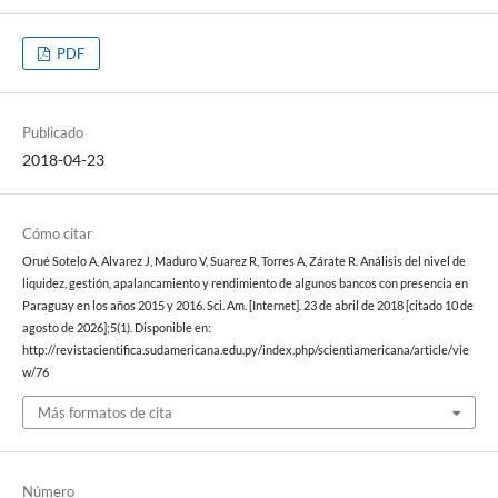
PDF
Publicado
2018-04-23
Cómo citar
Orué Sotelo A, Alvarez J, Maduro V, Suarez R, Torres A, Zárate R. Análisis del nivel de
liquidez, gestión, apalancamiento y rendimiento de algunos bancos con presencia en
Paraguay en los años 2015 y 2016. Sci. Am. [Internet]. 23 de abril de 2018 [citado 10 de
agosto de 2026];5(1). Disponible en:
http://revistacientifica.sudamericana.edu.py/index.php/scientiamericana/article/vie
w/76
Más formatos de cita
Número