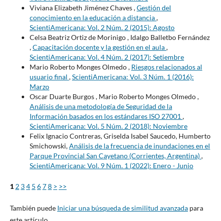
Viviana Elizabeth Jiménez Chaves ,
Gestión del
conocimiento en la educación a distancia
,
ScientiAmericana: Vol. 2 Núm. 2 (2015): Agosto
Celsa Beatriz Ortiz de Morinigo , Idalgo Balletbo Fernández
,
Capacitación docente y la gestión en el aula
,
ScientiAmericana: Vol. 4 Núm. 2 (2017): Setiembre
Mario Roberto Monges Olmedo ,
Riesgos relacionados al
usuario final
,
ScientiAmericana: Vol. 3 Núm. 1 (2016):
Marzo
Oscar Duarte Burgos , Mario Roberto Monges Olmedo ,
Análisis de una metodología de Seguridad de la
Información basados en los estándares ISO 27001
,
ScientiAmericana: Vol. 5 Núm. 2 (2018): Noviembre
Felix Ignacio Contreras, Griselda Isabel Saucedo, Humberto
Smichowski,
Análisis de la frecuencia de inundaciones en el
Parque Provincial San Cayetano (Corrientes, Argentina)
,
ScientiAmericana: Vol. 9 Núm. 1 (2022): Enero - Junio
1
2
3
4
5
6
7
8
>
>>
También puede
Iniciar una búsqueda de similitud avanzada
para
este artículo.