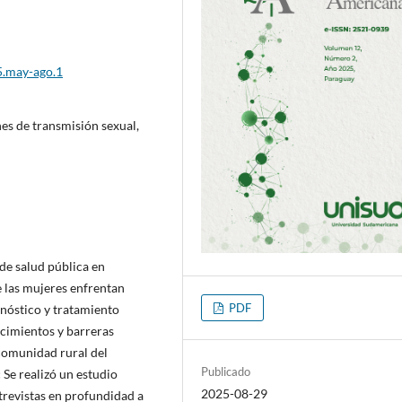
5.may-ago.1
ones de transmisión sexual,
 de salud pública en
 las mujeres enfrentan
PDF
gnóstico y tratamiento
cimientos y barreras
 comunidad rural del
Publicado
:
Se realizó un estudio
2025-08-29
trevistas en profundidad a