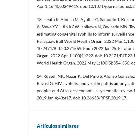
Apr 1;16(4):e0249419. doi: 10.1371/journal.pone.0
13. Heath K, Alonso M, Aguilar G, Samudio T, Koren
A, Shwe YY, Htin KCW, Ishikawa N, Owiredu MN, T
estimating congenital syphilis to inform surveillance
Paraguay. Bull World Health Organ. 2022 Mar 1;100(
10.2471/BLT.20.271569. Epub 2022 Jan 25. Erratum 
Organ. 2022 Apr 1;100(4):292. doi: 10.2471/BLT.22.1
World Health Organ. 2022 May 1;100(5):354-356. do
14. Russell NK, Nazar K, Del Pino S, Alonso Gonzale
Ravasi G. HIV, syphilis, and viral hepatitis among La
peoples and Afro-descendants: a systematic review.
2019 Jan 4;43:e17. doi: 10.26633/RPSP.2019.17.
Artículos similares