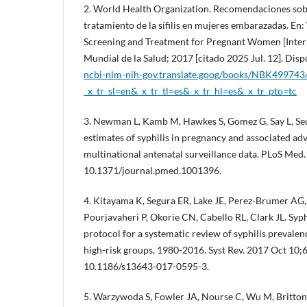
2. World Health Organization. Recomendaciones sobr
tratamiento de la sífilis en mujeres embarazadas. En
Screening and Treatment for Pregnant Women [Intern
Mundial de la Salud; 2017 [citado 2025 Jul. 12]. Disp
ncbi-nlm-nih-gov.translate.goog/books/NBK499743
_x_tr_sl=en&_x_tr_tl=es&_x_tr_hl=es&_x_tr_pto=tc
3. Newman L, Kamb M, Hawkes S, Gomez G, Say L, Seu
estimates of syphilis in pregnancy and associated ad
multinational antenatal surveillance data. PLoS Med
10.1371/journal.pmed.1001396.
4. Kitayama K, Segura ER, Lake JE, Perez-Brumer AG
Pourjavaheri P, Okorie CN, Cabello RL, Clark JL. Syph
protocol for a systematic review of syphilis prevalen
high-risk groups, 1980-2016. Syst Rev. 2017 Oct 10;6
10.1186/s13643-017-0595-3.
5. Warzywoda S, Fowler JA, Nourse C, Wu M, Britton S