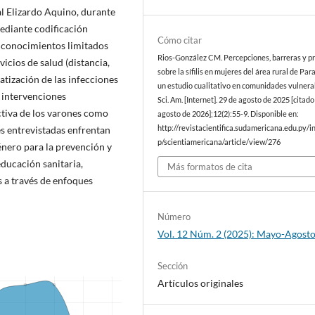
l Elizardo Aquino, durante
mediante codificación
Cómo citar
n conocimientos limitados
Rios-González CM. Percepciones, barreras y pr
rvicios de salud (distancia,
sobre la sífilis en mujeres del área rural de Pa
matización de las infecciones
un estudio cualitativo en comunidades vulnera
 intervenciones
Sci. Am. [Internet]. 29 de agosto de 2025 [citado
ctiva de los varones como
agosto de 2026];12(2):55-9. Disponible en:
http://revistacientifica.sudamericana.edu.py/i
s entrevistadas enfrentan
p/scientiamericana/article/view/276
énero para la prevención y
educación sanitaria,
Más formatos de cita
s a través de enfoques
Número
Vol. 12 Núm. 2 (2025): Mayo-Agost
Sección
Artículos originales