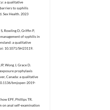
y: a qualitative
barriers to syphilis
d. Sex Health. 2023
, Rowling D, Griffin P,
 management of syphilis in
nsland: a qualitative
 doi: 10.1071/SH23119.
 JP, Wong J, Grace D.
e-exposure prophylaxis
r, Canada: a qualitative
 10.1136/bmjopen-2019-
Chow EPF, Phillips TR.
n on anal self-examination