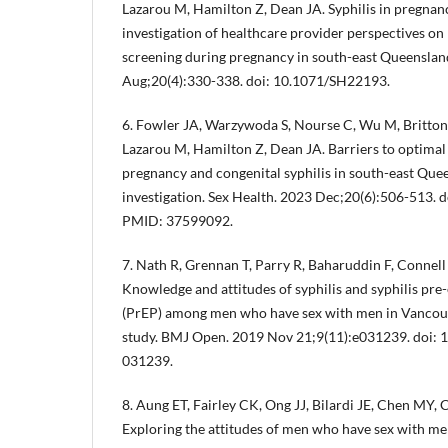
Lazarou M, Hamilton Z, Dean JA. Syphilis in pregnanc
investigation of healthcare provider perspectives on 
screening during pregnancy in south-east Queenslan
Aug;20(4):330-338. doi: 10.1071/SH22193.
6. Fowler JA, Warzywoda S, Nourse C, Wu M, Britton S
Lazarou M, Hamilton Z, Dean JA. Barriers to optimal
pregnancy and congenital syphilis in south-east Quee
investigation. Sex Health. 2023 Dec;20(6):506-513.
PMID: 37599092.
7. Nath R, Grennan T, Parry R, Baharuddin F, Connell
Knowledge and attitudes of syphilis and syphilis pr
(PrEP) among men who have sex with men in Vancouve
study. BMJ Open. 2019 Nov 21;9(11):e031239. doi:
031239.
8. Aung ET, Fairley CK, Ong JJ, Bilardi JE, Chen MY, 
Exploring the attitudes of men who have sex with me