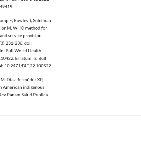
249419.
romp E, Rowley J, Suleiman
aylor M. WHO method for
 and service provision,
3):231-236. doi:
in: Bull World Health
10422. Erratum in: Bull
i: 10.2471/BLT.22.100522.
z M, Díaz Bermúdez XP,
tin American indigenous
 Rev Panam Salud Publica.