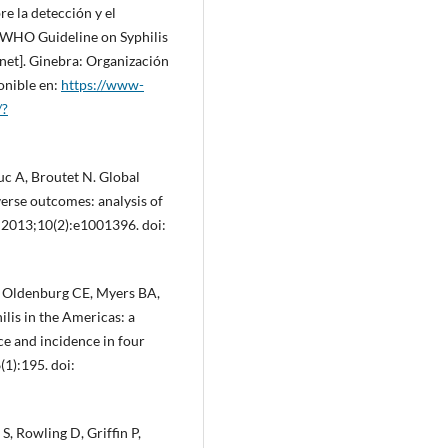
e la detección y el
: WHO Guideline on Syphilis
et]. Ginebra: Organización
onible en:
https://www-
/?
c A, Broutet N. Global
verse outcomes: analysis of
. 2013;10(2):e1001396. doi:
, Oldenburg CE, Myers BA,
ilis in the Americas: a
ce and incidence in four
(1):195. doi:
, Rowling D, Griffin P,