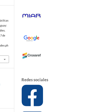
ácticas
raguay:
bles.
 7 de
ndex.ph
Redes sociales
o