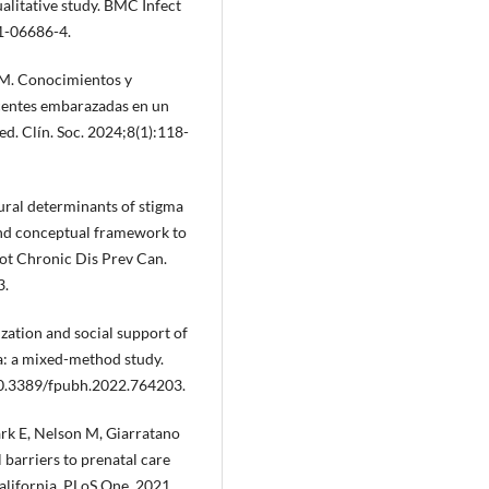
ualitative study. BMC Infect
1-06686-4.
CM. Conocimientos y
scentes embarazadas en un
ed. Clín. Soc. 2024;8(1):118-
tural determinants of stigma
 and conceptual framework to
ot Chronic Dis Prev Can.
3.
zation and social support of
a: a mixed-method study.
10.3389/fpubh.2022.764203.
ark E, Nelson M, Giarratano
 barriers to prenatal care
alifornia. PLoS One. 2021