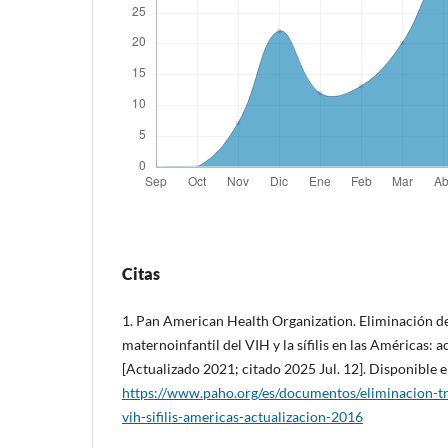
Citas
1. Pan American Health Organization. Eliminación de
maternoinfantil del VIH y la sífilis en las Américas: a
[Actualizado 2021; citado 2025 Jul. 12]. Disponible e
https://www.paho.org/es/documentos/eliminacion-tr
vih-sifilis-americas-actualizacion-2016