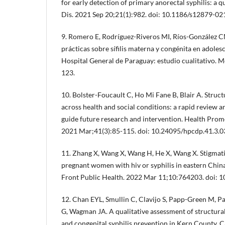
for early detection of primary anorectal syphilis: a q
Dis. 2021 Sep 20;21(1):982. doi: 10.1186/s12879-02
9. Romero E, Rodríguez-Riveros MI, Ríos-González 
prácticas sobre sífilis materna y congénita en adole
Hospital General de Paraguay: estudio cualitativo. M
123.
10. Bolster-Foucault C, Ho Mi Fane B, Blair A. Struc
across health and social conditions: a rapid review
guide future research and intervention. Health Prom
2021 Mar;41(3):85-115. doi: 10.24095/hpcdp.41.3.0
11. Zhang X, Wang X, Wang H, He X, Wang X. Stigmati
pregnant women with hiv or syphilis in eastern Chin
Front Public Health. 2022 Mar 11;10:764203. doi: 
12. Chan EYL, Smullin C, Clavijo S, Papp-Green M, P
G, Wagman JA. A qualitative assessment of structural
and congenital syphilis prevention in Kern County, C