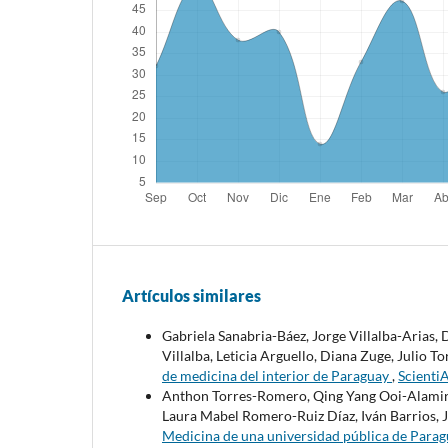
Artículos similares
Gabriela Sanabria-Báez, Jorge Villalba-Arias, 
Villalba, Leticia Arguello, Diana Zuge, Julio To
de medicina del interior de Paraguay
,
Scienti
Anthon Torres-Romero, Qing Yang Ooi-Alamir
Laura Mabel Romero-Ruiz Díaz, Iván Barrios, J
Medicina de una universidad pública de Para