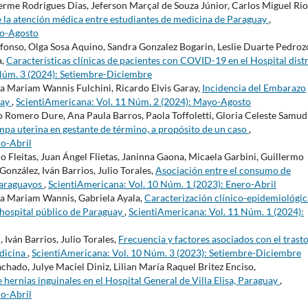
herme Rodrigues Dias, Jeferson Marçal de Souza Júnior, Carlos Miguel Rio
de la atención médica entre estudiantes de medicina de Paraguay
,
yo-Agosto
fonso, Olga Sosa Aquino, Sandra Gonzalez Bogarin, Leslie Duarte Pedroz
a,
Características clínicas de pacientes con COVID-19 en el Hospital distr
Núm. 3 (2024): Setiembre-Diciembre
eila Mariam Wannis Fulchini, Ricardo Elvis Garay,
Incidencia del Embarazo
uay
,
ScientiAmericana: Vol. 11 Núm. 2 (2024): Mayo-Agosto
io Romero Dure, Ana Paula Barros, Paola Toffoletti, Gloria Celeste Samud
pa uterina en gestante de término, a propósito de un caso
,
ro-Abril
o Fleitas, Juan Ángel Flietas, Janinna Gaona, Micaela Garbini, Guillermo
González, Iván Barrios, Julio Torales,
Asociación entre el consumo de
 paraguayos
,
ScientiAmericana: Vol. 10 Núm. 1 (2023): Enero-Abril
eila Mariam Wannis, Gabriela Ayala,
Caracterización clínico-epidemiológic
hospital público de Paraguay
,
ScientiAmericana: Vol. 11 Núm. 1 (2024):
Iván Barrios, Julio Torales,
Frecuencia y factores asociados con el trast
edicina
,
ScientiAmericana: Vol. 10 Núm. 3 (2023): Setiembre-Diciembre
hado, Julye Maciel Diniz, Lilian María Raquel Britez Enciso,
hernias inguinales en el Hospital General de Villa Elisa, Paraguay
,
ro-Abril