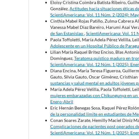
Eloisy Cristina Coimbra Batista Ribeiro, Guil
González,
Actitudes hacía situaciones éticas 
ScientiAmericana: Vol. 11 Núm. 2 (2024): Ma
Cinthia Mabel Rojas Patiño, Zulma Cabrera Al
Vanessa Mabel Diaz Bareiro, Harumi Asai Ver
de San Estanislao
,
ScientiAmericana: Vol. 11 
Paola Toffoletti, María Adela Pérez Velilla, L
Adolescente en un Hospital Público de Parag
Lilian María Raquel Britez Enciso, Blas Anton
Domínguez,
Teratoma quístico maduro en trom
ScientiAmericana: Vol. 12 Núm. 1 (2025): Ene
Diana Encina, María Teresa Figueroa, Guillerm
Gauto, Silvia Gauto, Oscar Giménez, Cristhian 
sustancias y salud mental en adultos jóvenes
María Adela Pérez Velilla, Paola Toffoletti, L
mujeres embarazadas con Chikungunya en un 
Enero-Abril
Eric Hernán Benegas Sosa, Raquel Pérez Rolón, 
de la personalidad límite en estudiantes de M
Conan Soares Zarate, Hemilly Maciel Diniz Mac
Complicaciones de pacientes post operados de 
ScientiAmericana: Vol. 12 Núm. 1 (2025): Ene