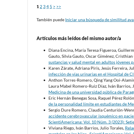
1
2
3
4
5
>
>>
También puede
Iniciar una búsqueda de similitud av
Artículos más leídos del mismo autor/a
Diana Encina, María Teresa Figueroa, Guillerm
Gauto, Silvia Gauto, Oscar Giménez, Cristhian 
sustancias y salud mental en adultos jóvenes
Karen Zárate, Adriana Piris, Jesús Ferreira, Jul
infección de vías urinarias en el Hospital de C
Anthon Torres-Romero, Qing Yang Ooi-Alamir
Laura Mabel Romero-Ruiz Díaz, Iván Barrios, J
Medicina de una universidad pública de Para
Eric Hernán Benegas Sosa, Raquel Pérez Rolón, 
de la personalidad límite en estudiantes de M
Sergio Dure Romero, Claudia Centurión-Wennin
accidente cerebrovascular isquémico en pacien
ScientiAmericana: Vol. 10 Núm. 3 (2023): Se
Viviana Riego, Iván Barrios, Julio Torales,
Rela
mentales en los hijos
,
ScientiAmericana: Vol.