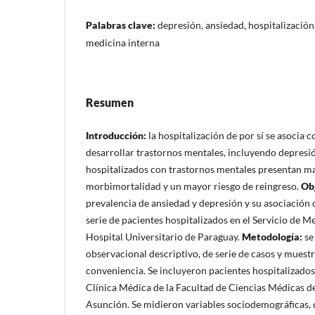
Palabras clave:
depresión, ansiedad, hospitalización
medicina interna
Resumen
Introducción:
la hospitalización de por sí se asocia 
desarrollar trastornos mentales, incluyendo depresió
hospitalizados con trastornos mentales presentan ma
morbimortalidad y un mayor riesgo de reingreso.
Ob
prevalencia de ansiedad y depresión y su asociación 
serie de pacientes hospitalizados en el Servicio de M
Hospital Universitario de Paraguay.
Metodología:
se
observacional descriptivo, de serie de casos y muest
conveniencia. Se incluyeron pacientes hospitalizados 
Clínica Médica de la Facultad de Ciencias Médicas d
Asunción. Se midieron variables sociodemográficas, c