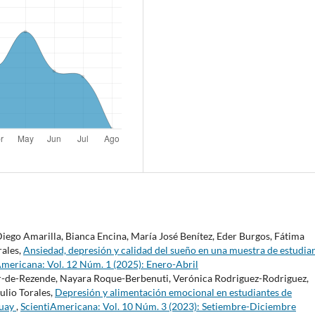
Diego Amarilla, Bianca Encina, María José Benítez, Eder Burgos, Fátima
rales,
Ansiedad, depresión y calidad del sueño en una muestra de estudia
Americana: Vol. 12 Núm. 1 (2025): Enero-Abril
-de-Rezende, Nayara Roque-Berbenuti, Verónica Rodriguez-Rodriguez,
ulio Torales,
Depresión y alimentación emocional en estudiantes de
guay
,
ScientiAmericana: Vol. 10 Núm. 3 (2023): Setiembre-Diciembre