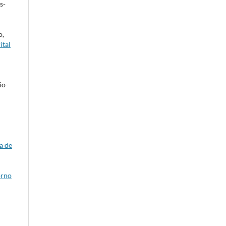
s-
o,
ital
io-
a de
orno