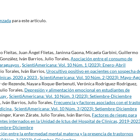
anzada
para este artículo.
o Fleitas, Juan Ángel Flietas, Janinna Gaona, Micaela Garbini, Guillermo
González, Iván Barrios, Julio Torales,
Asociación entre el consumo de
 paraguayos
,
ScientiAmericana: Vol. 10 Núm. 1 (2023): Enero-Abril
io Torales, Iván Barrios,
Urocultivo positivo en pacientes con sospecha d
línicas, 2020 a 2023
,
ScientiAmericana: Vol. 10 Núm. 2 (2023): Mayo-Ag
-de-Rezende, Nayara Roque-Berbenuti, Verónica Rodriguez-Rodriguez,
ulio Torales,
Depresión y alimentación emocional en estudiantes de
guay
,
ScientiAmericana: Vol. 10 Núm. 3 (2023): Setiembre-Diciembre
Iván Barrios, Julio Torales,
Frecuencia y factores asociados con el trast
edicina
,
ScientiAmericana: Vol. 10 Núm. 3 (2023): Setiembre-Diciembre
ger, Karen Zárate, Julio Torales, Iván Barrios,
Factores de riesgo para
tes internados en la Unidad de Ictus del Hospital de Clínicas, 2019-202
tiembre-Diciembre
ción entre la enfermedad mental materna y la presencia de trastornos
 10 Núm. 3 (2023): Setiembre-Diciembre