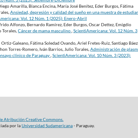
Diego Amarilla, Bianca Encina, María José Benítez, Eder Burgos, Fátima
rales,
Ansiedad, depresión y calidad del sueño en una muestra de estudia
Americana: Vol. 12 Núm. 1 (2025): Enero-Abril
frido Alfonzo, Bernardo Ramírez, Eder Burgos, Oscar Dettez, Emigdio
o Torales,
Cáncer de mama masculino
,
ScientiAmericana: Vol. 12 Núm. 3
 Ortiz-Galeano, Fátima Soledad Ovando, Ariel Fretes-Ruiz, Santiago Báez
thon Torres-Romero, Iván Barrios, Julio Torales,
Administración de plas
ensayo clínico de Paraguay
,
ScientiAmericana: Vol. 10 Núm. 3 (2023):
de Atribución Creative Commons.
ciada por la
Universidad Sudamericana
- Paraguay.