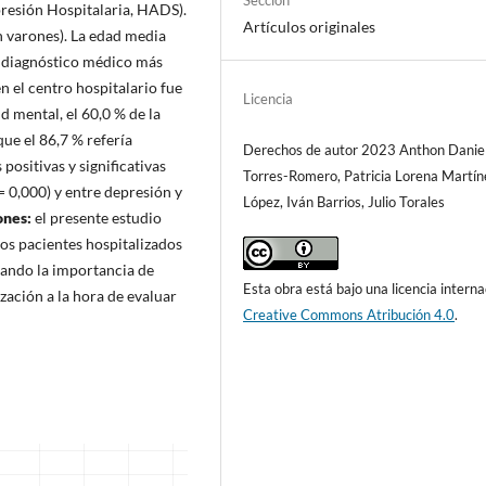
Sección
presión Hospitalaria, HADS).
Artículos originales
n varones). La edad media
l diagnóstico médico más
n el centro hospitalario fue
Licencia
d mental, el 60,0 % de la
ue el 86,7 % refería
Derechos de autor 2023 Anthon Danie
ositivas y significativas
Torres-Romero, Patricia Lorena Martín
 = 0,000) y entre depresión y
López, Iván Barrios, Julio Torales
ones:
el presente estudio
los pacientes hospitalizados
cando la importancia de
Esta obra está bajo una licencia interna
ización a la hora de evaluar
Creative Commons Atribución 4.0
.