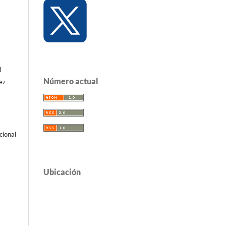
l
Número actual
ez-
cional
Ubicación