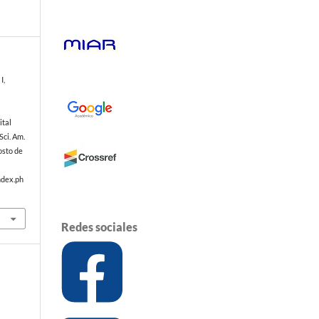
I,
ital
Sci. Am.
osto de
ndex.ph
Redes sociales