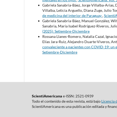
Gabriela Sanabria-Báez, Jorge Villalba-Arias, 
Villalba, Leticia Arguello, Diana Zuge, Julio To
de medicina del interior de Paraguay
,
Scienti
Gabriela Sanabria-Báez, Manuel González, Wil
Sanabria, María Isabel Rodríguez-Riveros, Juli
(2025): Setiembre-Diciembre
Rossana Llanes-Romero, Natalia Cazal, Ignacio
Elías Jara-Ruiz, Alejandro Duarte-Viveros, An
convaleciente a pacientes con COVID-19: un 
Setiembre-Diciembre
ScientiAmericana
e-ISSN: 2521-0939
Todo el contenido de esta revista, está bajo
Licencia 
ScientiAmericana es una publicación editada y finan