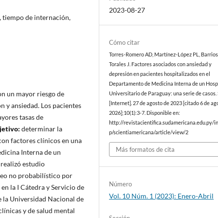
2023-08-27
, tiempo de internación,
Cómo citar
Torres-Romero AD, Martínez-López PL, Barrios 
Torales J. Factores asociados con ansiedad y
depresión en pacientes hospitalizados en el
Departamento de Medicina Interna de un Hosp
con un mayor riesgo de
Universitario de Paraguay: una serie de casos. 
[Internet]. 27 de agosto de 2023 [citado 6 de ag
n y ansiedad. Los pacientes
2026];10(1):3-7. Disponible en:
yores tasas de
http://revistacientifica.sudamericana.edu.py/i
jetivo:
determinar la
p/scientiamericana/article/view/2
con factores clínicos en una
Más formatos de cita
edicina Interna de un
 realizó estudio
reo no probabilístico por
Número
en la I Cátedra y Servicio de
Vol. 10 Núm. 1 (2023): Enero-Abril
e la Universidad Nacional de
línicas y de salud mental