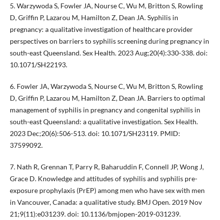
5. Warzywoda S, Fowler JA, Nourse C, Wu M, Britton S, Rowling
D, Griffin P, Lazarou M, Hamilton Z, Dean JA. Syphilis in
pregnancy: a qualitative investigation of healthcare provider
perspectives on barriers to syphilis screening during pregnancy in
south-east Queensland. Sex Health. 2023 Aug;20(4):330-338. doi:
10.1071/SH22193.
6. Fowler JA, Warzywoda S, Nourse C, Wu M, Britton S, Rowling
D, Griffin P, Lazarou M, Hamilton Z, Dean JA. Barriers to optimal
management of syphilis in pregnancy and congenital syphilis in
south-east Queensland: a qualitative investigation. Sex Health.
2023 Dec;20(6):506-513. doi: 10.1071/SH23119. PMID:
37599092.
7. Nath R, Grennan T, Parry R, Baharuddin F, Connell JP, Wong J,
Grace D. Knowledge and attitudes of syphilis and syphilis pre-
exposure prophylaxis (PrEP) among men who have sex with men
in Vancouver, Canada: a qualitative study. BMJ Open. 2019 Nov
21;9(11):e031239. doi: 10.1136/bmjopen-2019-031239.