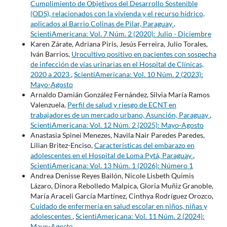
Cumplimiento de Objetivos del Desarrollo Sostenible
(ODS), relacionados con la vivienda y el recurso hídrico,
aplicados al Barrio Colinas de Pilar, Paraguay
,
ScientiAmericana: Vol. 7 Núm. 2 (2020): Julio - Diciembre
Karen Zárate, Adriana Piris, Jesús Ferreira, Julio Torales,
Iván Barrios,
Urocultivo positivo en pacientes con sospecha
de infección de vías urinarias en el Hospital de Clínicas,
2020 a 2023
,
ScientiAmericana: Vol. 10 Núm. 2 (2023):
Mayo-Agosto
Arnaldo Damián González Fernández, Silvia María Ramos
Valenzuela,
Perfil de salud y riesgo de ECNT en
trabajadores de un mercado urbano, Asunción, Paraguay
,
ScientiAmericana: Vol. 12 Núm. 2 (2025): Mayo-Agosto
Anastasia Spinei Menezes, Navila Nair Paredes Paredes,
Lilian Britez-Enciso,
Características del embarazo en
adolescentes en el Hospital de Loma Pytá, Paraguay
,
ScientiAmericana: Vol. 13 Núm. 1 (2026): Número 1
Andrea Denisse Reyes Bailón, Nicole Lisbeth Quimis
Lázaro, Dinora Rebolledo Malpica, Gloria Muñiz Granoble,
María Araceli García Martínez, Cinthya Rodríguez Orozco,
Cuidado de enfermería en salud escolar en niños, niñas y
adolescentes
,
ScientiAmericana: Vol. 11 Núm. 2 (2024):
Mayo-Agosto