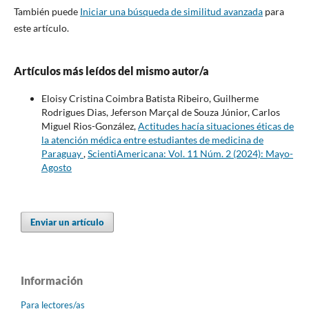
También puede
Iniciar una búsqueda de similitud avanzada
para
este artículo.
Artículos más leídos del mismo autor/a
Eloisy Cristina Coimbra Batista Ribeiro, Guilherme
Rodrigues Dias, Jeferson Marçal de Souza Júnior, Carlos
Miguel Rios-González,
Actitudes hacía situaciones éticas de
la atención médica entre estudiantes de medicina de
Paraguay
,
ScientiAmericana: Vol. 11 Núm. 2 (2024): Mayo-
Agosto
Enviar un artículo
Información
Para lectores/as