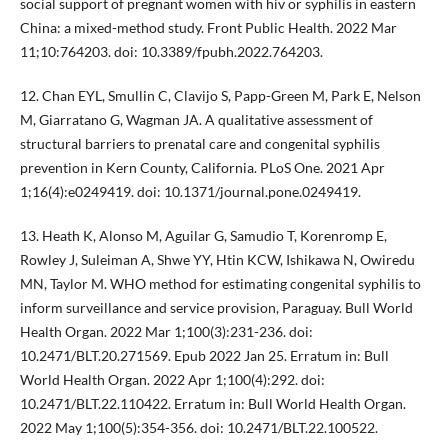
social support of pregnant women with hiv or syphilis in eastern
China: a mixed-method study. Front Public Health. 2022 Mar
11;10:764203. doi: 10.3389/fpubh.2022.764203.
12. Chan EYL, Smullin C, Clavijo S, Papp-Green M, Park E, Nelson
M, Giarratano G, Wagman JA. A qualitative assessment of
structural barriers to prenatal care and congenital syphilis
prevention in Kern County, California. PLoS One. 2021 Apr
1;16(4):e0249419. doi: 10.1371/journal.pone.0249419.
13. Heath K, Alonso M, Aguilar G, Samudio T, Korenromp E,
Rowley J, Suleiman A, Shwe YY, Htin KCW, Ishikawa N, Owiredu
MN, Taylor M. WHO method for estimating congenital syphilis to
inform surveillance and service provision, Paraguay. Bull World
Health Organ. 2022 Mar 1;100(3):231-236. doi:
10.2471/BLT.20.271569. Epub 2022 Jan 25. Erratum in: Bull
World Health Organ. 2022 Apr 1;100(4):292. doi:
10.2471/BLT.22.110422. Erratum in: Bull World Health Organ.
2022 May 1;100(5):354-356. doi: 10.2471/BLT.22.100522.