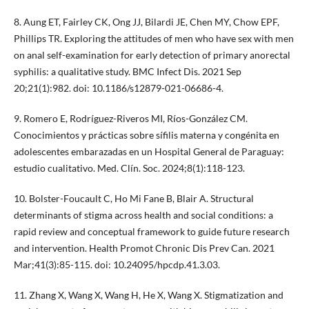
8. Aung ET, Fairley CK, Ong JJ, Bilardi JE, Chen MY, Chow EPF,
Phillips TR. Exploring the attitudes of men who have sex with men
on anal self-examination for early detection of primary anorectal
syphilis: a qualitative study. BMC Infect Dis. 2021 Sep
20;21(1):982. doi: 10.1186/s12879-021-06686-4.
9. Romero E, Rodríguez-Riveros MI, Ríos-González CM.
Conocimientos y prácticas sobre sífilis materna y congénita en
adolescentes embarazadas en un Hospital General de Paraguay:
estudio cualitativo. Med. Clín. Soc. 2024;8(1):118-123.
10. Bolster-Foucault C, Ho Mi Fane B, Blair A. Structural
determinants of stigma across health and social conditions: a
rapid review and conceptual framework to guide future research
and intervention. Health Promot Chronic Dis Prev Can. 2021
Mar;41(3):85-115. doi: 10.24095/hpcdp.41.3.03.
11. Zhang X, Wang X, Wang H, He X, Wang X. Stigmatization and