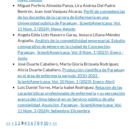
Miguel Porfirio Almeida Panza, Lira Andrea Del Padre
Bentrón, Juan José Vazquez Alcaraz,
Perfil de competencias
de los docentes de la carrera de Enfermería en una
Universidad pública de Paraguay
,
ScientiAmericana: Vol.
11 Núm. 2 (2024): Mayo-Agosto
Angela Edda Lizts Navarro Garay, Jessyca Liliana Méndez
Argüello,
Análisis de la competitividad empresarial. Estudio
comparativo de género en la ciudad de Concepción,
Paraguay
,
ScientiAmericana: Vol. 8 Núm. 1 (2021): Enero -
Junio
José Duarte Caballero, Marta Gloria Brizuela Rodríguez,
Alicia Duarte Caballero,
Producción científica de Paraguay,
en el área de enfermería periodo 2010-2022
,
ScientiAmericana: Vol. 10 Núm. 1 (2023): Enero-Abril
Luis Daniel Torres, María Isabel Rodríguez,
Relación de las
características profesionales de enfermería y su percepción
acerca del clima laboral en un Servicio público de alta
complejidad, Asunción, Paraguay
,
ScientiAmericana: Vol.
11 Núm. 3 (2024): Setiembre-Diciembre
<<
<
1
2
3
4
5
6
7
8
9
10
>
>>