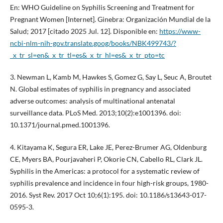
En: WHO Guideline on Syphilis Screening and Treatment for
Pregnant Women [Internet]. Ginebra: Organización Mundial de la
Salud; 2017 [citado 2025 Jul. 12]. Disponible en:
https://www-
ncbi-nlm-nih-gov.translate.goog/books/NBK499743/?
_x_tr_sl=en&_x_tr_tl=es&_x_tr_hl=es&_x_tr_pto=tc
3. Newman L, Kamb M, Hawkes S, Gomez G, Say L, Seuc A, Broutet
N. Global estimates of syphilis in pregnancy and associated
adverse outcomes: analysis of multinational antenatal
surveillance data. PLoS Med. 2013;10(2):e1001396. doi:
10.1371/journal.pmed.1001396.
4. Kitayama K, Segura ER, Lake JE, Perez-Brumer AG, Oldenburg
CE, Myers BA, Pourjavaheri P, Okorie CN, Cabello RL, Clark JL.
Syphilis in the Americas: a protocol for a systematic review of
syphilis prevalence and incidence in four high-risk groups, 1980-
2016. Syst Rev. 2017 Oct 10;6(1):195. doi: 10.1186/s13643-017-
0595-3.