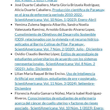
José Duarte Caballero, Marta Gloria Brizuela Rodríguez,
Alicia Duarte Caballero,
Producción científica de Paraguay,
en el área de enfermería periodo 2010-2022
,
ScientiAmericana: Vol. 10 Núm. 1 (2023): Enero-Abril
Yemima Zulema Segovia Albariño, Sandra Noelia
Valenzuela Ramírez, Arnoldo Eduardo Alvarez Lopez,
Cumplimiento de Objetivos del Desarrollo Sostenible
(ODS), relacionados con la vivienda y el recurso hídrico,
aplicados al Barrio Colinas de Pilar, Paraguay
,
ScientiAmericana: Vol. 7 Núm. 2 (2020): Julio - Diciembre
Ovidio Claudio Benítez López,
Estilos de aprendizaje de
estudiantes universitarios de acuerdo con los sistemas
representacionales
,
ScientiAmericana: Vol. 8 Núm. 2
(2021): Julio- Diciembre
Lilian María Raquel Britez Enciso,
Uso de Inteligencia
Artificial por médicos, estudiantes de pre y postgrado
,
ScientiAmericana: Vol. 11 Núm. 3 (2024): Setiembre-
Diciembre
Florencia Analía Gamarra Núñez, María Isabel Rodríguez-
Riveros,
Conocimientos de estudiantes de enfermería
acerca del cáncer de cuello uterino y factores de riesgo
asociado
,
ScientiAmericana: Vol. 10 Núm. 1 (2023): Enero-