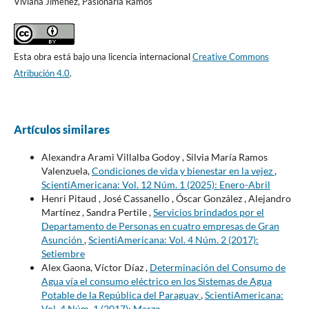
Viviana Jiménez, Pasionaria Ramos
Esta obra está bajo una licencia internacional
Creative Commons
Atribución 4.0
.
Artículos similares
Alexandra Arami Villalba Godoy , Silvia María Ramos
Valenzuela,
Condiciones de vida y bienestar en la vejez
,
ScientiAmericana: Vol. 12 Núm. 1 (2025): Enero-Abril
Henri Pitaud , José Cassanello , Óscar González , Alejandro
Martínez , Sandra Pertile ,
Servicios brindados por el
Departamento de Personas en cuatro empresas de Gran
Asunción
,
ScientiAmericana: Vol. 4 Núm. 2 (2017):
Setiembre
Alex Gaona, Víctor Díaz ,
Determinación del Consumo de
Agua vía el consumo eléctrico en los Sistemas de Agua
Potable de la República del Paraguay
,
ScientiAmericana:
Vol. 4 Núm. 1 (2017): Marzo