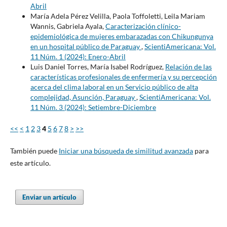
Abril
María Adela Pérez Velilla, Paola Toffoletti, Leila Mariam
Wannis, Gabriela Ayala,
Caracterización clínico-
epidemiológica de mujeres embarazadas con Chikungunya
en un hospital público de Paraguay
,
ScientiAmericana: Vol.
11 Núm. 1 (2024): Enero-Abril
Luis Daniel Torres, María Isabel Rodríguez,
Relación de las
características profesionales de enfermería y su percepción
acerca del clima laboral en un Servicio público de alta
complejidad, Asunción, Paraguay
,
ScientiAmericana: Vol.
11 Núm. 3 (2024): Setiembre-Diciembre
<<
<
1
2
3
4
5
6
7
8
>
>>
También puede
Iniciar una búsqueda de similitud avanzada
para
este artículo.
Enviar un artículo