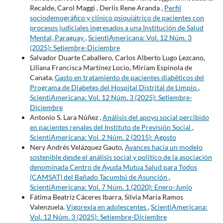
Recalde, Carol Maggi , Derlis Rene Aranda ,
Perfil
sociodemográfico y clínico psiquiátrico de pacientes con
procesos judiciales ingresados a una Institución de Salud
Mental, Paraguay
,
ScientiAmericana: Vol. 12 Núm. 3
(2025): Setiembre-Diciembre
Salvador Duarte Caballero, Carlos Alberto Lugo Lezcano,
Liliana Francisca Martínez Locio, Miriam Espínola de
Canata,
Gasto en tratamiento de pacientes diabéticos del
Programa de Diabetes del Hospital Distrital de Limpio
,
ScientiAmericana: Vol. 12 Núm. 3 (2025): Setiembre-
Diciembre
Antonio S. Lara Núñez ,
Análisis del apoyo social percibido
en pacientes renales del Instituto de Previsión Social
,
ScientiAmericana: Vol. 2 Núm. 2 (2015): Agosto
Nery Andrés Velázquez Gauto,
Avances hacia un modelo
sostenible desde el análisis social y político de la asociación
denominada Centro de Ayuda Mutua Salud para Todos
(CAMSAT) del Bañado Tacumbú de Asunción
,
ScientiAmericana: Vol. 7 Núm. 1 (2020): Enero-Junio
Fátima Beatriz Cáceres Ibarra, Silvia María Ramos
Valenzuela,
Vigorexia en adolescentes
,
ScientiAmericana:
Vol. 12 Núm. 3 (2025): Setiembre-Diciembre