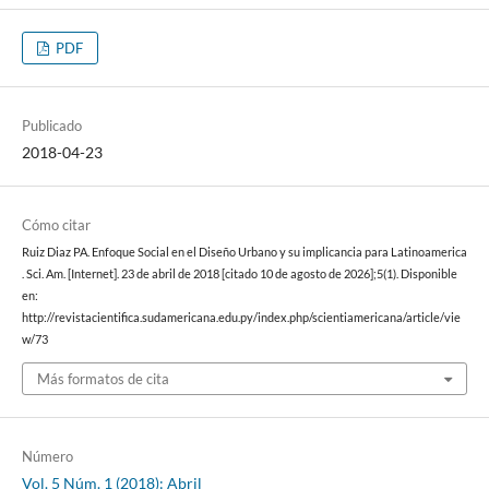
PDF
Publicado
2018-04-23
Cómo citar
Ruiz Diaz PA. Enfoque Social en el Diseño Urbano y su implicancia para Latinoamerica
. Sci. Am. [Internet]. 23 de abril de 2018 [citado 10 de agosto de 2026];5(1). Disponible
en:
http://revistacientifica.sudamericana.edu.py/index.php/scientiamericana/article/vie
w/73
Más formatos de cita
Número
Vol. 5 Núm. 1 (2018): Abril