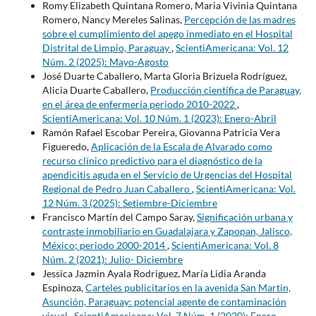
Romy Elizabeth Quintana Romero, Maria Vivinia Quintana
Romero, Nancy Mereles Salinas,
Percepción de las madres
sobre el cumplimiento del apego inmediato en el Hospital
Distrital de Limpio, Paraguay
,
ScientiAmericana: Vol. 12
Núm. 2 (2025): Mayo-Agosto
José Duarte Caballero, Marta Gloria Brizuela Rodríguez,
Alicia Duarte Caballero,
Producción científica de Paraguay,
en el área de enfermería periodo 2010-2022
,
ScientiAmericana: Vol. 10 Núm. 1 (2023): Enero-Abril
Ramón Rafael Escobar Pereira, Giovanna Patricia Vera
Figueredo,
Aplicación de la Escala de Alvarado como
recurso clínico predictivo para el diagnóstico de la
apendicitis aguda en el Servicio de Urgencias del Hospital
Regional de Pedro Juan Caballero
,
ScientiAmericana: Vol.
12 Núm. 3 (2025): Setiembre-Diciembre
Francisco Martín del Campo Saray,
Significación urbana y
contraste inmobiliario en Guadalajara y Zapopan, Jalisco,
México; periodo 2000-2014
,
ScientiAmericana: Vol. 8
Núm. 2 (2021): Julio- Diciembre
Jessica Jazmin Ayala Rodriguez, María Lidia Aranda
Espinoza,
Carteles publicitarios en la avenida San Martin,
Asunción, Paraguay: potencial agente de contaminación
visual
,
ScientiAmericana: Vol. 7 Núm. 1 (2020): Enero-