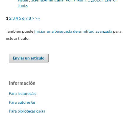
Junio
1
2
3
4
5
6
7
8
>
>>
También puede
Iniciar una búsqueda de similitud avanzada
para
este artículo.
Enviar un artículo
Información
Para lectores/as
Para autores/as
Para bibliotecarios/as