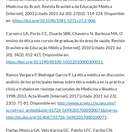
Medicina do Brasil. Revista Brasileira de Educação Médica
[Internet]. 2003 [citado 2021 Jul 20]: 27(02): 114-124. Disponible
en:
https://doi.org/10.1590/1981-5271v27.2-006
.
Carneiro LA, Porto CC, Duarte SBR, Chaveiro N, Barbosa MA. O
ensino da ética nos cursos de graduação da área de saúde. Revista
Brasileira de Educação Médica [Internet]. 2010 [citado 2021 Jul
20]: 34(3): 412-421. Disponible en:
https://doi.org/10.1590/S0100-55022010000300011
.
Ramos Vergara P, Bedregal García P. La ética médica en discusión:
análisis de los principales temas sobre ética médica en la práctica
clínica tratados en revistas nacionales de Medicina y Bioética
1998-2013. Acta Bioeth [Internet]. 2017 [citado 2021 Jul 23];
23(1): 71-81. Disponible en:
http://www.scielo.cl/scielo.php?
script=sci_arttext&pid=S1726-569X2017000100071&lng=es
.
http://dx.doi.org/10.4067/S1726-569X2017000100071
.
Fleitas Mónica GA, Vely Karina GC, Patiño LFC, Fariña CN,