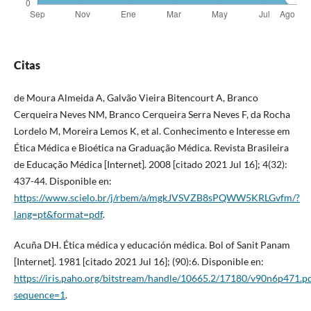
Citas
de Moura Almeida A, Galvão Vieira Bitencourt A, Branco
Cerqueira Neves NM, Branco Cerqueira Serra Neves F, da Rocha
Lordelo M, Moreira Lemos K, et al. Conhecimento e Interesse em
Ética Médica e Bioética na Graduação Médica. Revista Brasileira
de Educação Médica [Internet]. 2008 [citado 2021 Jul 16]; 4(32):
437-44. Disponible en:
https://www.scielo.br/j/rbem/a/mgkJVSVZB8sPQWW5KRLGvfm/?
lang=pt&format=pdf
.
Acuña DH. Ética médica y educación médica. Bol of Sanit Panam
[Internet]. 1981 [citado 2021 Jul 16]; (90):6. Disponible en:
https://iris.paho.org/bitstream/handle/10665.2/17180/v90n6p471.p
sequence=1
.