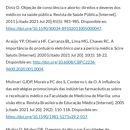
Diniz D. Objeção de consciência e aborto: direitos e deveres dos
médicos na saúde pública. Revista de Saúde Pública [Internet].
2011 [citado 2021 Jul 20];45(5): 981-985. Disponible en:
https://doi.org/10.1590/S0034-89102011005000047
.
Araújo YP, Oliveira HF, Carranza BL, Lima MG, Chaves RC. A
importância do prontuário eletrônico para a perícia médica. Scire
Salutis [Internet]. 2020 [citado 2021 Jul 20]: 10(1): 18-22.
Disponible en:
http://doi.org/10.6008/CBPC2236-
9600.2020.001.0004
.
Molinari GJDP, Moreira PC dos S, Conterno L de O. A influência
das estratégias promocionais das indústrias farmacêuticas sobre
o receituário médico na Faculdade de Medicina de Marília: uma
visão ética. Revista Brasileira de Educação Médica [Internet]. 2005
[citado 2021 Jul 20]: 29(2): 110-118. Disponible en:
https://doi.org/10.1590/1981-5271v29.2-017
.
Muñoz D, Muñoz DR. O ensino da ética nas Faculdades de