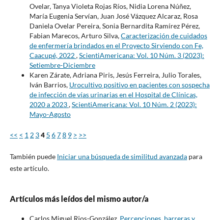
Ovelar, Tanya Violeta Rojas Ríos, Nidia Lorena Núñez,
María Eugenia Servían, Juan José Vázquez Alcaraz, Rosa
Daniela Ovelar Pereira, Sonia Bernardita Ramírez Pérez,
Fabian Marecos, Arturo Silva,
Caracterización de cuidados
de enfermería brindados en el Proyecto Sirviendo con Fe,
Caacupé, 2022
,
ScientiAmericana: Vol. 10 Núm. 3 (2023):
Setiembre-Diciembre
Karen Zárate, Adriana Piris, Jesús Ferreira, Julio Torales,
Iván Barrios,
Urocultivo positivo en pacientes con sospecha
de infección de vías urinarias en el Hospital de Clínicas,
2020 a 2023
,
ScientiAmericana: Vol. 10 Núm. 2 (2023):
Mayo-Agosto
<<
<
1
2
3
4
5
6
7
8
9
>
>>
También puede
Iniciar una búsqueda de similitud avanzada
para
este artículo.
Artículos más leídos del mismo autor/a
Carlos Miguel Rios-González,
Percepciones, barreras y