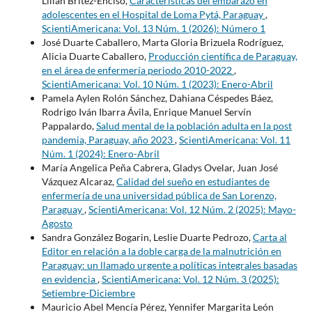
Lilian Britez-Enciso,
Características del embarazo en
adolescentes en el Hospital de Loma Pytá, Paraguay
,
ScientiAmericana: Vol. 13 Núm. 1 (2026): Número 1
José Duarte Caballero, Marta Gloria Brizuela Rodríguez,
Alicia Duarte Caballero,
Producción científica de Paraguay,
en el área de enfermería periodo 2010-2022
,
ScientiAmericana: Vol. 10 Núm. 1 (2023): Enero-Abril
Pamela Aylen Rolón Sánchez, Dahiana Céspedes Báez,
Rodrigo Iván Ibarra Ávila, Enrique Manuel Servín
Pappalardo,
Salud mental de la población adulta en la post
pandemia, Paraguay, año 2023
,
ScientiAmericana: Vol. 11
Núm. 1 (2024): Enero-Abril
María Angelica Peña Cabrera, Gladys Ovelar, Juan José
Vázquez Alcaraz,
Calidad del sueño en estudiantes de
enfermería de una universidad pública de San Lorenzo,
Paraguay
,
ScientiAmericana: Vol. 12 Núm. 2 (2025): Mayo-
Agosto
Sandra González Bogarin, Leslie Duarte Pedrozo,
Carta al
Editor en relación a la doble carga de la malnutrición en
Paraguay: un llamado urgente a políticas integrales basadas
en evidencia
,
ScientiAmericana: Vol. 12 Núm. 3 (2025):
Setiembre-Diciembre
Mauricio Abel Mencía Pérez, Yennifer Margarita León