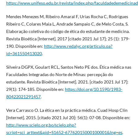
https://www.unifeso.edu.br/revista/index.php/faculdadedemedicinad
Mendes Menezes M, Ribeiro Amaral F, Urias Rocha C, Rodrigues
Ribeiro C, Colares Maia L, Andrade Sampaio C, de Melo Costa, S.
Elaboração coletiva do código de ética do estudante de medicina.
Revista Bioética [Internet]. 2017 [citado 2021 Jul 17]; 25 (1): 179-
190. Disponible en:
http://www.redalyc.org/articulo.oa?
id=361550413020
.
Silveira DGPX, Goulart RCL, Santos Neto PE dos. Ética médica nas
Faculdades Integradas do Norte de Minas: percepção do
estudante. Revista Bioética [Internet]. 2021. [citado 2021 Jul 17]:
29(1): 174-185. Disponible en:
https://doi.org/10.1590/1983-
80422021291457
.
Vera Carrasco O. La ética en la práctica médica. Cuad Hosp Clín
[Internet]. 2015. [citado 2021 Jul 20]: 56(1): 07-08. Disponible en:
http://www.scielo.org.bo/scielo.php?
script=sci_arttext&pid=S1652-67762015000100001&lng=es
.