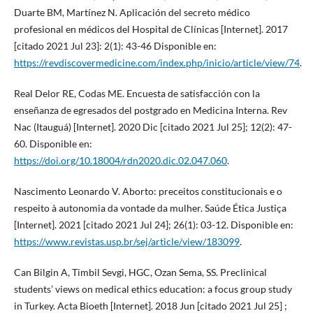
Duarte BM, Martínez N. Aplicación del secreto médico
profesional en médicos del Hospital de Clínicas [Internet]. 2017
[citado 2021 Jul 23]: 2(1): 43-46 Disponible en:
https://revdiscovermedicine.com/index.php/inicio/article/view/74
.
Real Delor RE, Codas ME. Encuesta de satisfacción con la
enseñanza de egresados del postgrado en Medicina Interna. Rev
Nac (Itauguá) [Internet]. 2020 Dic [citado 2021 Jul 25]; 12(2): 47-
60. Disponible en:
https://doi.org/10.18004/rdn2020.dic.02.047.060
.
Nascimento Leonardo V. Aborto: preceitos constitucionais e o
respeito à autonomia da vontade da mulher. Saúde Ética Justiça
[Internet]. 2021 [citado 2021 Jul 24]; 26(1): 03-12. Disponible en:
https://www.revistas.usp.br/sej/article/view/183099
.
Can Bilgin A, Timbil Sevgi, HGC, Ozan Sema, SS. Preclinical
students’ views on medical ethics education: a focus group study
in Turkey. Acta Bioeth [Internet]. 2018 Jun [citado 2021 Jul 25] ;