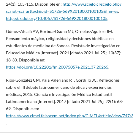
24(1): 105-115. Disponible en:
http://www.scielo.cl/scielo.php?
script=sci_arttext&pid=S1726-569X2018000100105&lng=es
.
http://dx.doi.org/10.4067/S1726-569X2018000100105
.
Gómez-Alcalá AV, Borboa-Osuna MJ, Ornelas-Aguirre JM.
Pensamiento mágico, religiosidad y decisiones bioéticas en
estudiantes de medicina de Sonora. Revista de Investigación en
Educación Médica [Internet]. 2021 [citado 2021 Jul 25]; 10(37):
18-30. Disponible en:
https://doi.org/10.22201/fm.20075057e.2021.37.20265
.
Ríos-González CM, Paja Valeriano RT, Gordillo JC. Reflexiones
sobre el III debate latinoamericano de ética y experiencias
médicas, 2015. Ciencia e Investigación Médico Estudiantil
Latinoamericana [Internet]. 2017 [citado 2021 Jul 25]; 22(1): 68-
69. Disponible en:
https://www.cimel.felsocem.net/index.php/CIMEL/article/view/747/
.