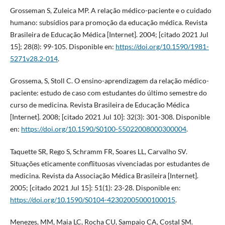
Grosseman S, Zuleica MP. A relação médico-paciente e o cuidado
humano: subsídios para promoção da educação médica. Revista
Brasileira de Educação Médica [Internet]. 2004; [citado 2021 Jul
15]; 28(8): 99-105. Disponible en:
https://doi.org/10.1590/1981-
5271v28.2-014
.
Grossema, S, Stoll C. O ensino-aprendizagem da relação médico-
paciente: estudo de caso com estudantes do último semestre do
curso de medicina. Revista Brasileira de Educação Médica
[Internet]. 2008; [citado 2021 Jul 10]: 32(3): 301-308. Disponible
en:
https://doi.org/10.1590/S0100-55022008000300004
.
Taquette SR, Rego S, Schramm FR, Soares LL, Carvalho SV.
Situações eticamente conflituosas vivenciadas por estudantes de
medicina. Revista da Associação Médica Brasileira [Internet].
2005; [citado 2021 Jul 15]: 51(1): 23-28. Disponible en:
https://doi.org/10.1590/S0104-42302005000100015
.
Menezes, MM, Maia LC, Rocha CU, Sampaio CA, CostaI SM.