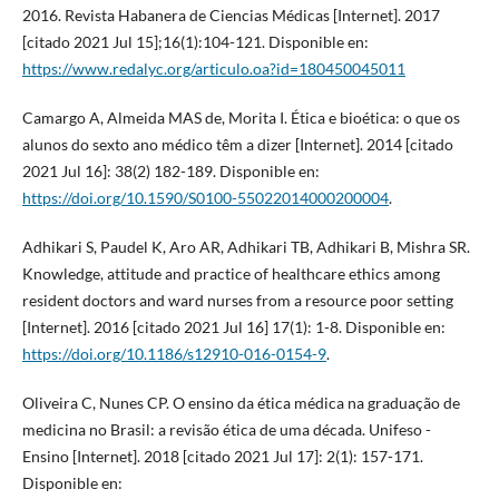
2016. Revista Habanera de Ciencias Médicas [Internet]. 2017
[citado 2021 Jul 15];16(1):104-121. Disponible en:
https://www.redalyc.org/articulo.oa?id=180450045011
Camargo A, Almeida MAS de, Morita I. Ética e bioética: o que os
alunos do sexto ano médico têm a dizer [Internet]. 2014 [citado
2021 Jul 16]: 38(2) 182-189. Disponible en:
https://doi.org/10.1590/S0100-55022014000200004
.
Adhikari S, Paudel K, Aro AR, Adhikari TB, Adhikari B, Mishra SR.
Knowledge, attitude and practice of healthcare ethics among
resident doctors and ward nurses from a resource poor setting
[Internet]. 2016 [citado 2021 Jul 16] 17(1): 1-8. Disponible en:
https://doi.org/10.1186/s12910-016-0154-9
.
Oliveira C, Nunes CP. O ensino da ética médica na graduação de
medicina no Brasil: a revisão ética de uma década. Unifeso -
Ensino [Internet]. 2018 [citado 2021 Jul 17]: 2(1): 157-171.
Disponible en: