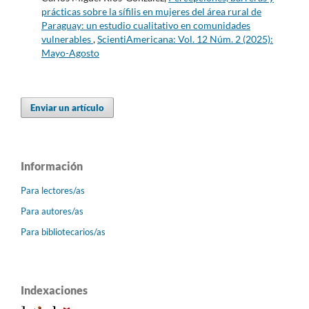
prácticas sobre la sífilis en mujeres del área rural de
Paraguay: un estudio cualitativo en comunidades
vulnerables
,
ScientiAmericana: Vol. 12 Núm. 2 (2025):
Mayo-Agosto
Enviar un artículo
Información
Para lectores/as
Para autores/as
Para bibliotecarios/as
Indexaciones