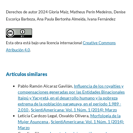
Derechos de autor 2024 Gloria Maiz, Matheus Perin Medeiros, Denise
Escoriça Barboza, Ana Paula Bertonha Almeida, Ivana Fernández
Esta obra está bajo una licencia internacional
Creative Commons
Atribución 4.0
.
Artículos similares
Pablo Ramón Alcaraz Gavilán,
Influencia de los royalties y
compensaciones generadas por las Entidades Binacionales
Itaipú y Yacyretá, en el desarrollo humano y la pobreza
extrema de la población paraguaya, en el período 1.989 -
2.010
,
ScientiAmericana: Vol. 1 Núm. 1 (2014): Marzo
Leticia Cardozo Legal, Osvaldo Olivera,
Morfología de la
Mujer Asuncena
,
ScientiAmericana: Vol. 1 Núm. 1 (2014):
Marzo