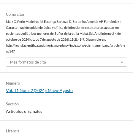
Cómo citar
Maiz G, Perin Medeiros M, Escoriça Barboza D, Bertonha Almeida AP, Fernández I.
Caracterización epidemiológica y clínica de infecciones respiratorias agudas en
pacientes pediátricos menores de 3 años de la etnia Maká. Sci. Am. [Internet]. 4 de
octubre de 2024 [citado 7 de agosto de 2026];11(2):41-7. Disponible en:
http://revistacientifica.sudamericana.edu.py/index.php/scientiamericana/article/vie
w/247
Más formatos de cita
Número
Vol. 11 Núm. 2 (2024): Mayo-Agosto
Sección
Artículos originales
Licencia