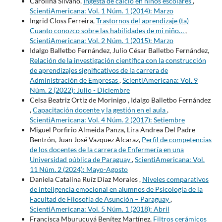
Carolina Silvano,
Ingesta de calcio en niños escolares
,
ScientiAmericana: Vol. 1 Núm. 1 (2014): Marzo
Ingrid Closs Ferreira,
Trastornos del aprendizaje (ta)
Cuanto conozco sobre las habilidades de mi niño…
,
ScientiAmericana: Vol. 2 Núm. 1 (2015): Marzo
Idalgo Balletbo Fernández, Julio César Balletbo Fernández,
Relación de la investigación científica con la construcción
de aprendizajes significativos de la carrera de
Administración de Empresas
,
ScientiAmericana: Vol. 9
Núm. 2 (2022): Julio - Diciembre
Celsa Beatriz Ortiz de Morinigo , Idalgo Balletbo Fernández
,
Capacitación docente y la gestión en el aula
,
ScientiAmericana: Vol. 4 Núm. 2 (2017): Setiembre
Miguel Porfirio Almeida Panza, Lira Andrea Del Padre
Bentrón, Juan José Vazquez Alcaraz,
Perfil de competencias
de los docentes de la carrera de Enfermería en una
Universidad pública de Paraguay
,
ScientiAmericana: Vol.
11 Núm. 2 (2024): Mayo-Agosto
Daniela Catalina Ruíz Díaz Morales ,
Niveles comparativos
de inteligencia emocional en alumnos de Psicología de la
Facultad de Filosofía de Asunción – Paraguay
,
ScientiAmericana: Vol. 5 Núm. 1 (2018): Abril
Francisca Mburucuyá Benítez Martínez,
Filtros cerámicos