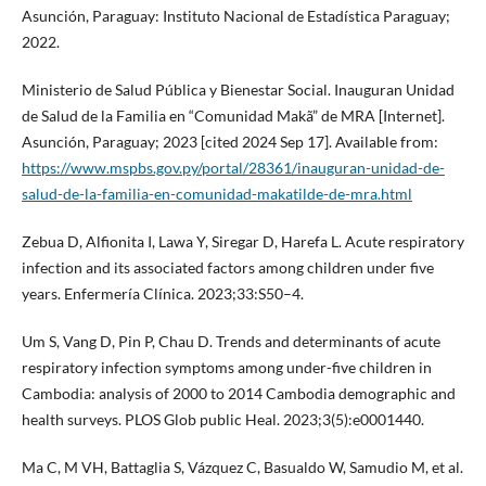
Asunción, Paraguay: Instituto Nacional de Estadística Paraguay;
2022.
Ministerio de Salud Pública y Bienestar Social. Inauguran Unidad
de Salud de la Familia en “Comunidad Makã” de MRA [Internet].
Asunción, Paraguay; 2023 [cited 2024 Sep 17]. Available from:
https://www.mspbs.gov.py/portal/28361/inauguran-unidad-de-
salud-de-la-familia-en-comunidad-makatilde-de-mra.html
Zebua D, Alfionita I, Lawa Y, Siregar D, Harefa L. Acute respiratory
infection and its associated factors among children under five
years. Enfermería Clínica. 2023;33:S50–4.
Um S, Vang D, Pin P, Chau D. Trends and determinants of acute
respiratory infection symptoms among under-five children in
Cambodia: analysis of 2000 to 2014 Cambodia demographic and
health surveys. PLOS Glob public Heal. 2023;3(5):e0001440.
Ma C, M VH, Battaglia S, Vázquez C, Basualdo W, Samudio M, et al.