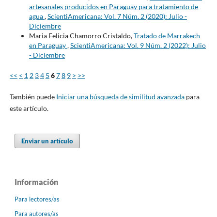
artesanales producidos en Paraguay para tratamiento de
agua
,
ScientiAmericana: Vol. 7 Núm. 2 (2020): Julio -
Diciembre
Maria Felicia Chamorro Cristaldo,
Tratado de Marrakech
en Paraguay
,
ScientiAmericana: Vol. 9 Núm. 2 (2022): Julio
- Diciembre
<<
<
1
2
3
4
5
6
7
8
9
>
>>
También puede
Iniciar una búsqueda de similitud avanzada
para
este artículo.
Enviar un artículo
Información
Para lectores/as
Para autores/as