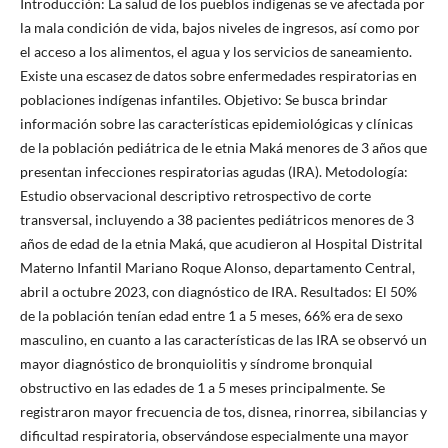
Introducción: La salud de los pueblos indígenas se ve afectada por
la mala condición de vida, bajos niveles de ingresos, así como por
el acceso a los alimentos, el agua y los servicios de saneamiento.
Existe una escasez de datos sobre enfermedades respiratorias en
poblaciones indígenas infantiles. Objetivo: Se busca brindar
información sobre las características epidemiológicas y clínicas
de la población pediátrica de le etnia Maká menores de 3 años que
presentan infecciones respiratorias agudas (IRA). Metodología:
Estudio observacional descriptivo retrospectivo de corte
transversal, incluyendo a 38 pacientes pediátricos menores de 3
años de edad de la etnia Maká, que acudieron al Hospital Distrital
Materno Infantil Mariano Roque Alonso, departamento Central,
abril a octubre 2023, con diagnóstico de IRA. Resultados: El 50%
de la población tenían edad entre 1 a 5 meses, 66% era de sexo
masculino, en cuanto a las características de las IRA se observó un
mayor diagnóstico de bronquiolitis y síndrome bronquial
obstructivo en las edades de 1 a 5 meses principalmente. Se
registraron mayor frecuencia de tos, disnea, rinorrea, sibilancias y
dificultad respiratoria, observándose especialmente una mayor