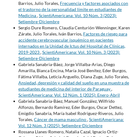
Barrios, Julio Torales,
Frecuencia y factores asociados con
el trastorno de la personalidad límite en estudiantes de
Medicina
,
ScientiAmericana: Vol. 10 Núm. 3 (2023):
Setiembre-Diciembre
Sergio Dure Romero, Claudia Centurión-Wenninger, Karen
Zárate, Julio Torales, Iván Barrios,
Factores de riesgo para
accidente cerebrovascular isquémico en pacientes
internados en la Unidad de Ictus del Hospital de Clínicas,
2019-2023
,
ScientiAmericana: Vol. 10 Núm. 3 (2023):
Setiembre-Diciembre
Gabriela Sanabria-Báez, Jorge Villalba-Arias, Diego
Amarilla, Bianca Encina, María José Benítez, Eder Burgos,
Fátima Villalba, Leticia Arguello, Diana Zuge, Julio Torales,
Ansiedad, depresión y calidad del sueño en una muestra de
estudiantes de medicina del interior de Paraguay
,
ScientiAmericana: Vol. 12 Núm. 1 (2025): Enero-Abril
Gabriela Sanabria-Báez, Manuel González, Wilfrido
Alfonzo, Bernardo Ramírez, Eder Burgos, Oscar Dettez,
Emigdio Sanabria, María Isabel Rodríguez-Riveros, Julio
Torales,
Cáncer de mama masculino
,
ScientiAmericana:
Vol. 12 Núm. 3 (2025): Setiembre-Diciembre
Rossana Llanes-Romero, Natalia Cazal, Ignacio Ortiz-