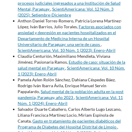
procesos judiciales ingresados a una Institución de Salud
Mental, Paraguay
,
ScientiAmericana: Vol. 12 Núm. 3
(2025): Setiembre-Diciembre
Anthon Daniel Torres-Romero, Patricia Lorena Martínez-
López, Iván Barrios, Julio Torales,
Factores asociados con
ansiedad y depresión en pacientes hospitalizados en el
Departamento de Medicina Interna de un Hospital
Universitario de Paraguay: una serie de casos
,
ScientiAmericana: Vol. 10 Núm. 1 (2023): Enero-Abril
Claudia Centurión, Maximiliano Mendieta, Viviana
Jiménez, Pasionaria Ramos,
Estudio de caso: situación de la
salud mental en Paraguay
,
ScientiAmericana: Vol. 10 Núm.
1 (2023): Enero-Abril
Pamela Aylen Rolón Sánchez, Dahiana Céspedes Báez,
Rodrigo Iván Ibarra Ávila, Enrique Manuel Servín
Pappalardo,
Salud mental de la población adulta en la post
pandemia, Paraguay, año 2023
,
ScientiAmericana: Vol. 11
Núm. 1 (2024): Enero-Abril
Salvador Duarte Caballero, Carlos Alberto Lugo Lezcano,
Liliana Francisca Martínez Locio, Miriam Espínola de
Canata,
Gasto en tratamiento de pacientes diabéticos del
Programa de Diabetes del Hospital Distrital de Limpio
,