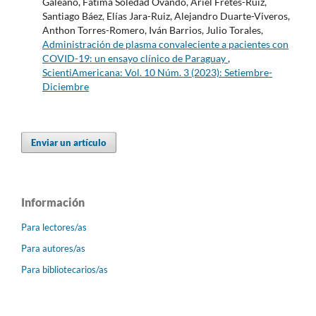
Galeano, Fátima Soledad Ovando, Ariel Fretes-Ruiz,
Santiago Báez, Elías Jara-Ruiz, Alejandro Duarte-Viveros,
Anthon Torres-Romero, Iván Barrios, Julio Torales,
Administración de plasma convaleciente a pacientes con
COVID-19: un ensayo clínico de Paraguay
,
ScientiAmericana: Vol. 10 Núm. 3 (2023): Setiembre-
Diciembre
Enviar un artículo
Información
Para lectores/as
Para autores/as
Para bibliotecarios/as