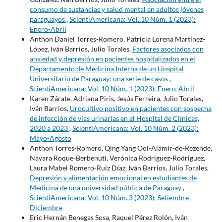
consumo de sustancias y salud mental en adultos jóvenes
paraguayos
,
ScientiAmericana: Vol. 10 Núm. 1 (2023):
Enero-Abril
Anthon Daniel Torres-Romero, Patricia Lorena Martínez-
López, Iván Barrios, Julio Torales,
Factores asociados con
ansiedad y depresión en pacientes hospitalizados en el
Departamento de Medicina Interna de un Hospital
Universitario de Paraguay: una serie de casos
,
ScientiAmericana: Vol. 10 Núm. 1 (2023): Enero-Abril
Karen Zárate, Adriana Piris, Jesús Ferreira, Julio Torales,
Iván Barrios,
Urocultivo positivo en pacientes con sospecha
de infección de vías urinarias en el Hospital de Clínicas,
2020 a 2023
,
ScientiAmericana: Vol. 10 Núm. 2 (2023):
Mayo-Agosto
Anthon Torres-Romero, Qing Yang Ooi-Alamir-de-Rezende,
Nayara Roque-Berbenuti, Verónica Rodriguez-Rodriguez,
Laura Mabel Romero-Ruiz Díaz, Iván Barrios, Julio Torales,
Depresión y alimentación emocional en estudiantes de
Medicina de una universidad pública de Paraguay
,
ScientiAmericana: Vol. 10 Núm. 3 (2023): Setiembre-
Diciembre
Eric Hernán Benegas Sosa, Raquel Pérez Rolón, Iván