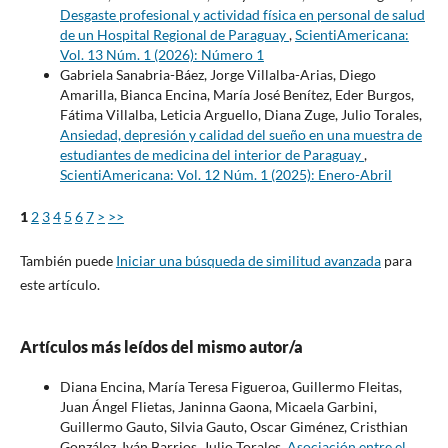
Desgaste profesional y actividad física en personal de salud
de un Hospital Regional de Paraguay
,
ScientiAmericana:
Vol. 13 Núm. 1 (2026): Número 1
Gabriela Sanabria-Báez, Jorge Villalba-Arias, Diego
Amarilla, Bianca Encina, María José Benítez, Eder Burgos,
Fátima Villalba, Leticia Arguello, Diana Zuge, Julio Torales,
Ansiedad, depresión y calidad del sueño en una muestra de
estudiantes de medicina del interior de Paraguay
,
ScientiAmericana: Vol. 12 Núm. 1 (2025): Enero-Abril
1
2
3
4
5
6
7
>
>>
También puede
Iniciar una búsqueda de similitud avanzada
para
este artículo.
Artículos más leídos del mismo autor/a
Diana Encina, María Teresa Figueroa, Guillermo Fleitas,
Juan Ángel Flietas, Janinna Gaona, Micaela Garbini,
Guillermo Gauto, Silvia Gauto, Oscar Giménez, Cristhian
González, Iván Barrios, Julio Torales,
Asociación entre el