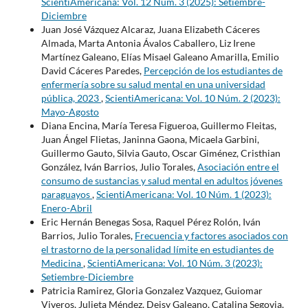
ScientiAmericana: Vol. 12 Núm. 3 (2025): Setiembre-
Diciembre
Juan José Vázquez Alcaraz, Juana Elizabeth Cáceres
Almada, Marta Antonia Ávalos Caballero, Liz Irene
Martínez Galeano, Elías Misael Galeano Amarilla, Emilio
David Cáceres Paredes,
Percepción de los estudiantes de
enfermería sobre su salud mental en una universidad
pública, 2023
,
ScientiAmericana: Vol. 10 Núm. 2 (2023):
Mayo-Agosto
Diana Encina, María Teresa Figueroa, Guillermo Fleitas,
Juan Ángel Flietas, Janinna Gaona, Micaela Garbini,
Guillermo Gauto, Silvia Gauto, Oscar Giménez, Cristhian
González, Iván Barrios, Julio Torales,
Asociación entre el
consumo de sustancias y salud mental en adultos jóvenes
paraguayos
,
ScientiAmericana: Vol. 10 Núm. 1 (2023):
Enero-Abril
Eric Hernán Benegas Sosa, Raquel Pérez Rolón, Iván
Barrios, Julio Torales,
Frecuencia y factores asociados con
el trastorno de la personalidad límite en estudiantes de
Medicina
,
ScientiAmericana: Vol. 10 Núm. 3 (2023):
Setiembre-Diciembre
Patricia Ramirez, Gloria Gonzalez Vazquez, Guiomar
Viveros, Julieta Méndez, Deisy Galeano, Catalina Segovia,