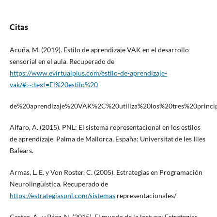
Citas
Acuña, M. (2019). Estilo de aprendizaje VAK en el desarrollo
sensorial en el aula. Recuperado de
https://www.evirtualplus.com/estilo-de-aprendizaje-
vak/#:~:text=El%20estilo%20
de%20aprendizaje%20VAK%2C%20utiliza%20los%20tres%20princi
Alfaro, A. (2015). PNL: El sistema representacional en los estilos
de aprendizaje. Palma de Mallorca, España: Universitat de les Illes
Balears.
Armas, L. E. y Von Roster, C. (2005). Estrategias en Programación
Neurolingüística. Recuperado de
https://estrategiaspnl.com/sistemas
representacionales/
Castro, A., y Páez, N. (2015). El mundo de la lectura: Estrategias