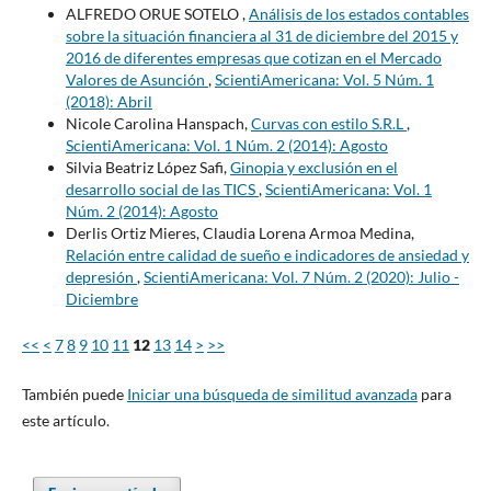
ALFREDO ORUE SOTELO ,
Análisis de los estados contables
sobre la situación financiera al 31 de diciembre del 2015 y
2016 de diferentes empresas que cotizan en el Mercado
Valores de Asunción
,
ScientiAmericana: Vol. 5 Núm. 1
(2018): Abril
Nicole Carolina Hanspach,
Curvas con estilo S.R.L
,
ScientiAmericana: Vol. 1 Núm. 2 (2014): Agosto
Silvia Beatriz López Safi,
Ginopia y exclusión en el
desarrollo social de las TICS
,
ScientiAmericana: Vol. 1
Núm. 2 (2014): Agosto
Derlis Ortiz Mieres, Claudia Lorena Armoa Medina,
Relación entre calidad de sueño e indicadores de ansiedad y
depresión
,
ScientiAmericana: Vol. 7 Núm. 2 (2020): Julio -
Diciembre
<<
<
7
8
9
10
11
12
13
14
>
>>
También puede
Iniciar una búsqueda de similitud avanzada
para
este artículo.