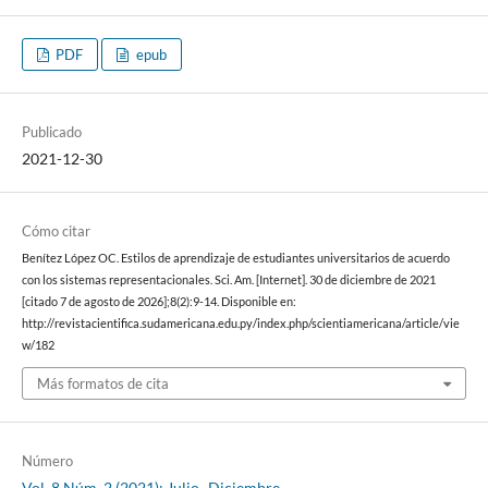
PDF
epub
Publicado
2021-12-30
Cómo citar
Benítez López OC. Estilos de aprendizaje de estudiantes universitarios de acuerdo
con los sistemas representacionales. Sci. Am. [Internet]. 30 de diciembre de 2021
[citado 7 de agosto de 2026];8(2):9-14. Disponible en:
http://revistacientifica.sudamericana.edu.py/index.php/scientiamericana/article/vie
w/182
Más formatos de cita
Número
Vol. 8 Núm. 2 (2021): Julio- Diciembre