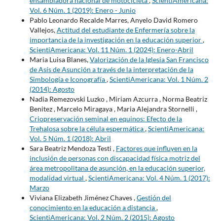
ensambladora nacional de motocicleta
,
ScientiAmericana:
Vol. 6 Núm. 1 (2019): Enero - Junio
Pablo Leonardo Recalde Marres, Anyelo David Romero
Vallejos,
Actitud del estudiante de Enfermería sobre la
importancia de la investigación en la educación superior
,
ScientiAmericana: Vol. 11 Núm. 1 (2024): Enero-Abril
Maria Luisa Blanes,
Valorización de la Iglesia San Francisco
de Asís de Asunción a través de la interpretación de la
Simbología e Iconografía
,
ScientiAmericana: Vol. 1 Núm. 2
(2014): Agosto
Nadia Remezovski Luzko , Miriam Azcurra , Norma Beatriz
Benitez , Marcelo Miragaya , Maria Alejandra Stornelli ,
Criopreservación seminal en equinos: Efecto de la
Trehalosa sobre la célula espermática
,
ScientiAmericana:
Vol. 5 Núm. 1 (2018): Abril
Sara Beatriz Mendoza Testi ,
Factores que influyen en la
inclusión de personas con discapacidad física motriz del
área metropolitana de asunción, en la educación superior,
modalidad virtual
,
ScientiAmericana: Vol. 4 Núm. 1 (2017):
Marzo
Viviana Elizabeth Jiménez Chaves ,
Gestión del
conocimiento en la educación a distancia
,
ScientiAmericana: Vol. 2 Núm. 2 (2015): Agosto