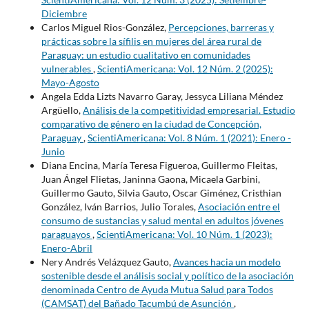
Diciembre
Carlos Miguel Rios-González,
Percepciones, barreras y
prácticas sobre la sífilis en mujeres del área rural de
Paraguay: un estudio cualitativo en comunidades
vulnerables
,
ScientiAmericana: Vol. 12 Núm. 2 (2025):
Mayo-Agosto
Angela Edda Lizts Navarro Garay, Jessyca Liliana Méndez
Argüello,
Análisis de la competitividad empresarial. Estudio
comparativo de género en la ciudad de Concepción,
Paraguay
,
ScientiAmericana: Vol. 8 Núm. 1 (2021): Enero -
Junio
Diana Encina, María Teresa Figueroa, Guillermo Fleitas,
Juan Ángel Flietas, Janinna Gaona, Micaela Garbini,
Guillermo Gauto, Silvia Gauto, Oscar Giménez, Cristhian
González, Iván Barrios, Julio Torales,
Asociación entre el
consumo de sustancias y salud mental en adultos jóvenes
paraguayos
,
ScientiAmericana: Vol. 10 Núm. 1 (2023):
Enero-Abril
Nery Andrés Velázquez Gauto,
Avances hacia un modelo
sostenible desde el análisis social y político de la asociación
denominada Centro de Ayuda Mutua Salud para Todos
(CAMSAT) del Bañado Tacumbú de Asunción
,