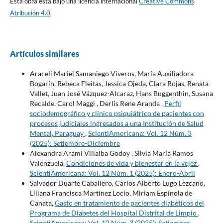
Esta obra está bajo una licencia internacional
Creative Commons
Atribución 4.0
.
Artículos similares
Araceli Mariel Samaniego Viveros, María Auxiliadora
Bogarín, Rebeca Fleitas, Jessica Ojeda, Clara Rojas, Renata
Vallet, Juan José Vázquez-Alcaraz, Hans Buggenthin, Susana
Recalde, Carol Maggi , Derlis Rene Aranda ,
Perfil
sociodemográfico y clínico psiquiátrico de pacientes con
procesos judiciales ingresados a una Institución de Salud
Mental, Paraguay
,
ScientiAmericana: Vol. 12 Núm. 3
(2025): Setiembre-Diciembre
Alexandra Arami Villalba Godoy , Silvia María Ramos
Valenzuela,
Condiciones de vida y bienestar en la vejez
,
ScientiAmericana: Vol. 12 Núm. 1 (2025): Enero-Abril
Salvador Duarte Caballero, Carlos Alberto Lugo Lezcano,
Liliana Francisca Martínez Locio, Miriam Espínola de
Canata,
Gasto en tratamiento de pacientes diabéticos del
Programa de Diabetes del Hospital Distrital de Limpio
,
ScientiAmericana: Vol. 12 Núm. 3 (2025): Setiembre-