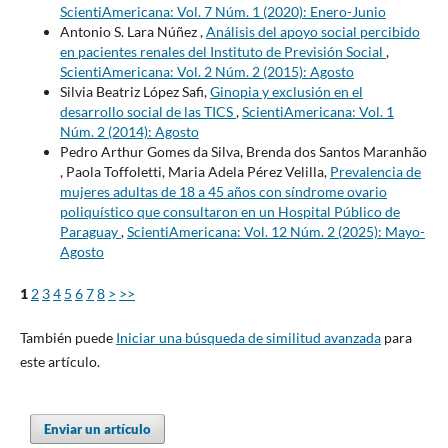
ScientiAmericana: Vol. 7 Núm. 1 (2020): Enero-Junio
Antonio S. Lara Núñez ,
Análisis del apoyo social percibido
en pacientes renales del Instituto de Previsión Social
,
ScientiAmericana: Vol. 2 Núm. 2 (2015): Agosto
Silvia Beatriz López Safi,
Ginopia y exclusión en el
desarrollo social de las TICS
,
ScientiAmericana: Vol. 1
Núm. 2 (2014): Agosto
Pedro Arthur Gomes da Silva, Brenda dos Santos Maranhão
, Paola Toffoletti, Maria Adela Pérez Velilla,
Prevalencia de
mujeres adultas de 18 a 45 años con síndrome ovario
poliquístico que consultaron en un Hospital Público de
Paraguay
,
ScientiAmericana: Vol. 12 Núm. 2 (2025): Mayo-
Agosto
1
2
3
4
5
6
7
8
>
>>
También puede
Iniciar una búsqueda de similitud avanzada
para
este artículo.
Enviar un artículo