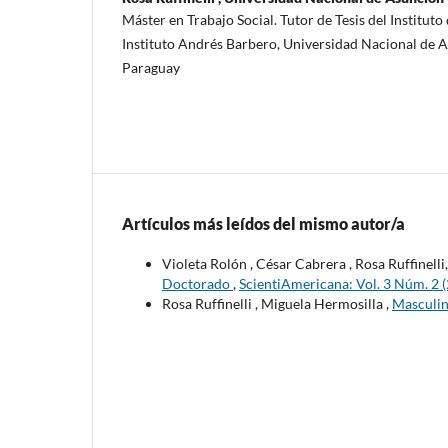
Máster en Trabajo Social. Tutor de Tesis del Instituto 
Instituto Andrés Barbero, Universidad Nacional de 
Paraguay
Artículos más leídos del mismo autor/a
Violeta Rolón , César Cabrera , Rosa Ruffinelli
Doctorado
,
ScientiAmericana: Vol. 3 Núm. 2 
Rosa Ruffinelli , Miguela Hermosilla ,
Masculin