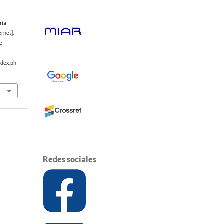
ría
ernet].
de
ndex.ph
Redes sociales