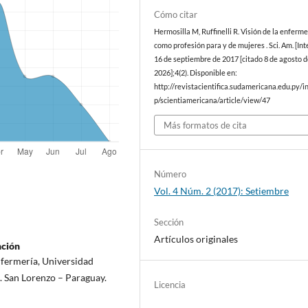
Cómo citar
Hermosilla M, Ruffinelli R. Visión de la enferme
como profesión para y de mujeres . Sci. Am. [Int
16 de septiembre de 2017 [citado 8 de agosto 
2026];4(2). Disponible en:
http://revistacientifica.sudamericana.edu.py/i
p/scientiamericana/article/view/47
Más formatos de cita
Número
Vol. 4 Núm. 2 (2017): Setiembre
Sección
Artículos originales
nción
nfermería, Universidad
. San Lorenzo – Paraguay.
Licencia