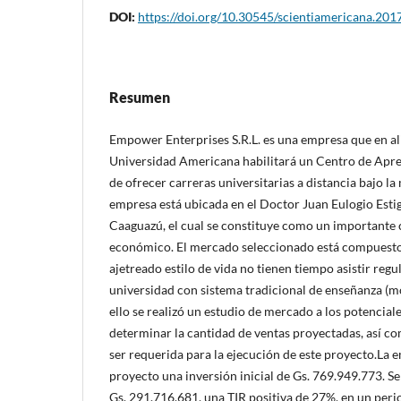
DOI:
https://doi.org/10.30545/scientiamericana.201
Resumen
Empower Enterprises S.R.L. es una empresa que en ali
Universidad Americana habilitará un Centro de Aprend
de ofrecer carreras universitarias a distancia bajo la
empresa está ubicada en el Doctor Juan Eulogio Esti
Caaguazú, el cual se constituye como un importante c
económico. El mercado seleccionado está compuesto
ajetreado estilo de vida no tienen tiempo asistir reg
universidad con sistema tradicional de enseñanza (m
ello se realizó un estudio de mercado a los potenciales
determinar la cantidad de ventas proyectadas, así co
ser requerida para la ejecución de este proyecto.La 
proyecto una inversión inicial de Gs. 769.949.773. S
Gs. 291.716.681, una TIR positiva de 27%, en un peri