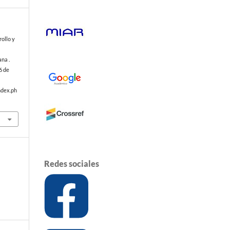
ollo y
na .
6 de
ndex.ph
Redes sociales