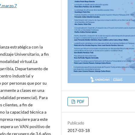
7.marzo.7
anza estratégica con la
izaje Universitario, a fin
 modalidad virtual.La
garribia, Departamento de
entro industrial y
 por personas que por su
ularmente a clases en una
odalidad presencial). Para
PDF
 clientes, a fin de
mo la capacidad técnica a
empresa requiere para este
Publicado
e espera un VAN positivo de
2017-03-18
odo de recupero de 3,6 años