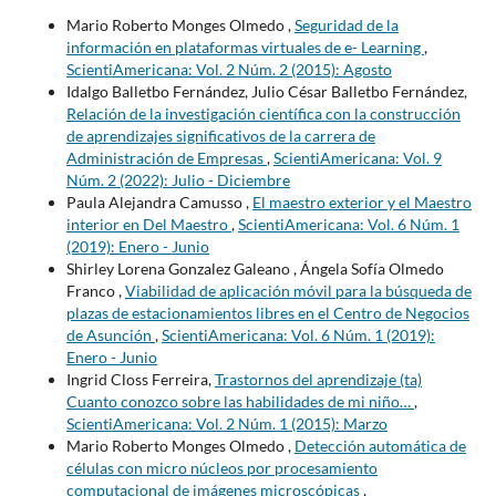
Mario Roberto Monges Olmedo ,
Seguridad de la
información en plataformas virtuales de e- Learning
,
ScientiAmericana: Vol. 2 Núm. 2 (2015): Agosto
Idalgo Balletbo Fernández, Julio César Balletbo Fernández,
Relación de la investigación científica con la construcción
de aprendizajes significativos de la carrera de
Administración de Empresas
,
ScientiAmericana: Vol. 9
Núm. 2 (2022): Julio - Diciembre
Paula Alejandra Camusso ,
El maestro exterior y el Maestro
interior en Del Maestro
,
ScientiAmericana: Vol. 6 Núm. 1
(2019): Enero - Junio
Shirley Lorena Gonzalez Galeano , Ángela Sofía Olmedo
Franco ,
Viabilidad de aplicación móvil para la búsqueda de
plazas de estacionamientos libres en el Centro de Negocios
de Asunción
,
ScientiAmericana: Vol. 6 Núm. 1 (2019):
Enero - Junio
Ingrid Closs Ferreira,
Trastornos del aprendizaje (ta)
Cuanto conozco sobre las habilidades de mi niño…
,
ScientiAmericana: Vol. 2 Núm. 1 (2015): Marzo
Mario Roberto Monges Olmedo ,
Detección automática de
células con micro núcleos por procesamiento
computacional de imágenes microscópicas
,