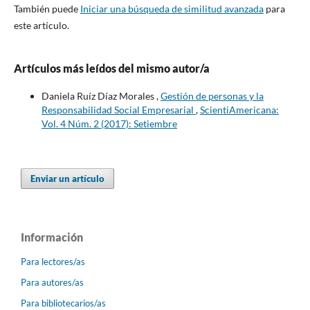
También puede
Iniciar una búsqueda de similitud avanzada
para
este artículo.
Artículos más leídos del mismo autor/a
Daniela Ruíz Díaz Morales ,
Gestión de personas y la
Responsabilidad Social Empresarial
,
ScientiAmericana:
Vol. 4 Núm. 2 (2017): Setiembre
Enviar un artículo
Información
Para lectores/as
Para autores/as
Para bibliotecarios/as