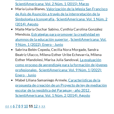
ScientiAmericana: Vol. 2 Núm. 1 (2015): Marzo
Maria Luisa Blanes,
Valorización de la Iglesia San Francisco
de Asís de Asunción a través de la interpretación de la
Simbología e Iconografía
,
ScientiAmericana: Vol. 1 Núm. 2
(2014): Agosto
Maite Maria Ouchar Sabino, Cynthia Carolina González
Mendoza,
Estrategias para promover la creatividad en
alumnos de la educación superior
,
ScientiAmericana: Vol.
9 Núm. 1 (2022): Enero - Junio
Sabrina Belén Cepeda, Cecilia Nora Morgade, Sandra
Beatriz Ulacco, Milena Esther Uribe Echevarría, Milena
Esther Mandolesi, Marisa Julia Sandoval,
La evaluación
como proceso de aprendizaje para la formación de jóvenes
profesionales
,
ScientiAmericana: Vol. 9 Núm. 1 (2022):
Enero - Junio
Mabel Liliana Samaniego Armele,
Características de la
propuesta de creación de un Proyecto de ley de mediación
escolar de la república del Paraguay - año 2012
,
ScientiAmericana: Vol. 1 Núm. 2 (2014): Agosto
<<
<
6
7
8
9
10
11
12
>
>>