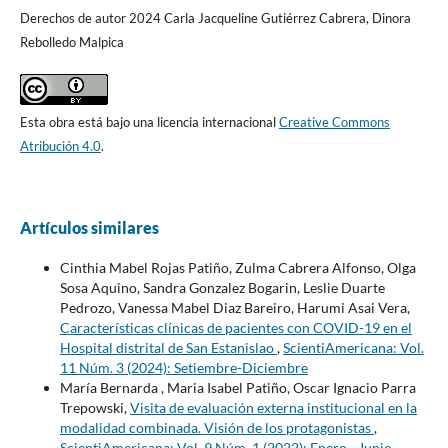
Derechos de autor 2024 Carla Jacqueline Gutiérrez Cabrera, Dinora
Rebolledo Malpica
Esta obra está bajo una licencia internacional
Creative Commons
Atribución 4.0
.
Artículos similares
Cinthia Mabel Rojas Patiño, Zulma Cabrera Alfonso, Olga
Sosa Aquino, Sandra Gonzalez Bogarin, Leslie Duarte
Pedrozo, Vanessa Mabel Diaz Bareiro, Harumi Asai Vera,
Características clínicas de pacientes con COVID-19 en el
Hospital distrital de San Estanislao
,
ScientiAmericana: Vol.
11 Núm. 3 (2024): Setiembre-Diciembre
María Bernarda , Maria Isabel Patiño, Oscar Ignacio Parra
Trepowski,
Visita de evaluación externa institucional en la
modalidad combinada. Visión de los protagonistas
,
ScientiAmericana: Vol. 9 Núm. 1 (2022): Enero - Junio