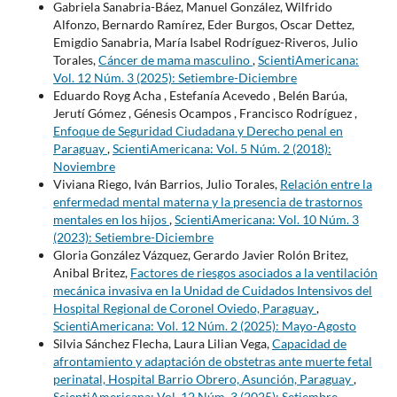
Gabriela Sanabria-Báez, Manuel González, Wilfrido
Alfonzo, Bernardo Ramírez, Eder Burgos, Oscar Dettez,
Emigdio Sanabria, María Isabel Rodríguez-Riveros, Julio
Torales,
Cáncer de mama masculino
,
ScientiAmericana:
Vol. 12 Núm. 3 (2025): Setiembre-Diciembre
Eduardo Royg Acha , Estefanía Acevedo , Belén Barúa,
Jerutí Gómez , Génesis Ocampos , Francisco Rodríguez ,
Enfoque de Seguridad Ciudadana y Derecho penal en
Paraguay
,
ScientiAmericana: Vol. 5 Núm. 2 (2018):
Noviembre
Viviana Riego, Iván Barrios, Julio Torales,
Relación entre la
enfermedad mental materna y la presencia de trastornos
mentales en los hijos
,
ScientiAmericana: Vol. 10 Núm. 3
(2023): Setiembre-Diciembre
Gloria González Vázquez, Gerardo Javier Rolón Britez,
Anibal Britez,
Factores de riesgos asociados a la ventilación
mecánica invasiva en la Unidad de Cuidados Intensivos del
Hospital Regional de Coronel Oviedo, Paraguay
,
ScientiAmericana: Vol. 12 Núm. 2 (2025): Mayo-Agosto
Silvia Sánchez Flecha, Laura Lilian Vega,
Capacidad de
afrontamiento y adaptación de obstetras ante muerte fetal
perinatal, Hospital Barrio Obrero, Asunción, Paraguay
,
ScientiAmericana: Vol. 12 Núm. 3 (2025): Setiembre-