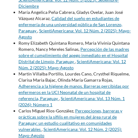
Diciembre
María Angelica Peña Cabrera, Gladys Ovelar, Juan José
Vázquez Alcaraz,
Calidad del sueño en estudiantes de
enfermería de una universidad pública de San Lorenzo,
Paraguay
,
ScientiAmericana: Vol. 12 Núm. 2 (2025): Mayo-
Agosto
Romy Elizabeth Quintana Romero, Maria Vivinia Quintana
Romero, Nancy Mereles Salinas,
Percepción de las madres
sobre el cumplimiento del apego inmediato en el Hospital
Distrital de Limpio, Paraguay
,
ScientiAmericana: Vol. 12
Núm. 2 (2025): Mayo-Agosto
Martín Villalba Portillo, Lourdes Cano, Crysthel Riquelme,
Clarisa Maria Bajac, Olinda María Gamarra Rojas,
Adherencia a la higiene de manos. Barreras percibidas por
enfermeros en la UCI Neonatal de un hospital de
referencia, Paraguay
,
ScientiAmericana: Vol. 13 Núm. 1
(2026): Número 1
Carlos Miguel Rios-González,
Percepciones, barreras y
prácticas sobre la sífilis en mujeres del área rural de
Paraguay: un estudio cualitativo en comunidades
vulnerables
,
ScientiAmericana: Vol. 12 Núm. 2 (2025):
Mayo-Agosto