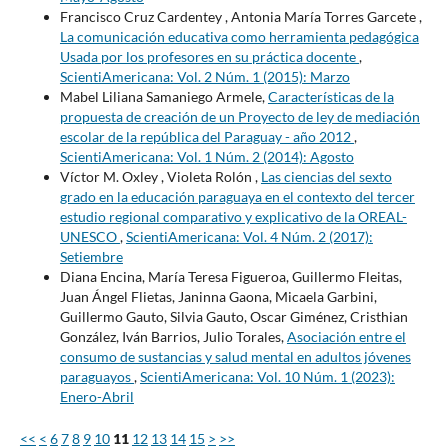
Francisco Cruz Cardentey , Antonia María Torres Garcete ,
La comunicación educativa como herramienta pedagógica
Usada por los profesores en su práctica docente
,
ScientiAmericana: Vol. 2 Núm. 1 (2015): Marzo
Mabel Liliana Samaniego Armele,
Características de la
propuesta de creación de un Proyecto de ley de mediación
escolar de la república del Paraguay - año 2012
,
ScientiAmericana: Vol. 1 Núm. 2 (2014): Agosto
Víctor M. Oxley , Violeta Rolón ,
Las ciencias del sexto
grado en la educación paraguaya en el contexto del tercer
estudio regional comparativo y explicativo de la OREAL-
UNESCO
,
ScientiAmericana: Vol. 4 Núm. 2 (2017):
Setiembre
Diana Encina, María Teresa Figueroa, Guillermo Fleitas,
Juan Ángel Flietas, Janinna Gaona, Micaela Garbini,
Guillermo Gauto, Silvia Gauto, Oscar Giménez, Cristhian
González, Iván Barrios, Julio Torales,
Asociación entre el
consumo de sustancias y salud mental en adultos jóvenes
paraguayos
,
ScientiAmericana: Vol. 10 Núm. 1 (2023):
Enero-Abril
<<
<
6
7
8
9
10
11
12
13
14
15
>
>>