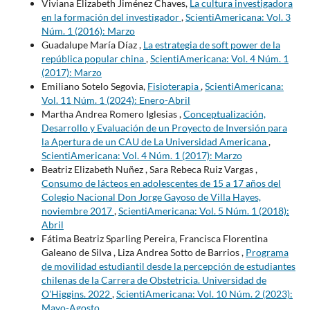
Viviana Elizabeth Jiménez Chaves,
La cultura investigadora
en la formación del investigador
,
ScientiAmericana: Vol. 3
Núm. 1 (2016): Marzo
Guadalupe María Díaz ,
La estrategia de soft power de la
república popular china
,
ScientiAmericana: Vol. 4 Núm. 1
(2017): Marzo
Emiliano Sotelo Segovia,
Fisioterapia
,
ScientiAmericana:
Vol. 11 Núm. 1 (2024): Enero-Abril
Martha Andrea Romero Iglesias ,
Conceptualización,
Desarrollo y Evaluación de un Proyecto de Inversión para
la Apertura de un CAU de La Universidad Americana
,
ScientiAmericana: Vol. 4 Núm. 1 (2017): Marzo
Beatriz Elizabeth Nuñez , Sara Rebeca Ruiz Vargas ,
Consumo de lácteos en adolescentes de 15 a 17 años del
Colegio Nacional Don Jorge Gayoso de Villa Hayes,
noviembre 2017
,
ScientiAmericana: Vol. 5 Núm. 1 (2018):
Abril
Fátima Beatriz Sparling Pereira, Francisca Florentina
Galeano de Silva , Liza Andrea Sotto de Barrios ,
Programa
de movilidad estudiantil desde la percepción de estudiantes
chilenas de la Carrera de Obstetricia. Universidad de
O'Higgins. 2022
,
ScientiAmericana: Vol. 10 Núm. 2 (2023):
Mayo-Agosto