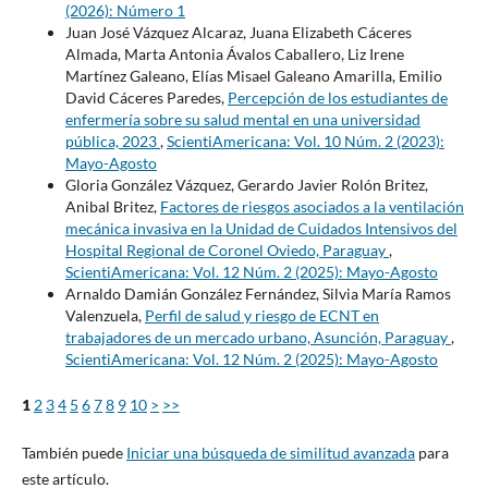
(2026): Número 1
Juan José Vázquez Alcaraz, Juana Elizabeth Cáceres
Almada, Marta Antonia Ávalos Caballero, Liz Irene
Martínez Galeano, Elías Misael Galeano Amarilla, Emilio
David Cáceres Paredes,
Percepción de los estudiantes de
enfermería sobre su salud mental en una universidad
pública, 2023
,
ScientiAmericana: Vol. 10 Núm. 2 (2023):
Mayo-Agosto
Gloria González Vázquez, Gerardo Javier Rolón Britez,
Anibal Britez,
Factores de riesgos asociados a la ventilación
mecánica invasiva en la Unidad de Cuidados Intensivos del
Hospital Regional de Coronel Oviedo, Paraguay
,
ScientiAmericana: Vol. 12 Núm. 2 (2025): Mayo-Agosto
Arnaldo Damián González Fernández, Silvia María Ramos
Valenzuela,
Perfil de salud y riesgo de ECNT en
trabajadores de un mercado urbano, Asunción, Paraguay
,
ScientiAmericana: Vol. 12 Núm. 2 (2025): Mayo-Agosto
1
2
3
4
5
6
7
8
9
10
>
>>
También puede
Iniciar una búsqueda de similitud avanzada
para
este artículo.