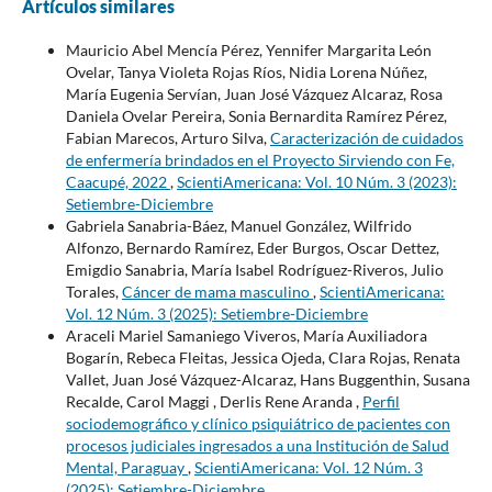
Artículos similares
Mauricio Abel Mencía Pérez, Yennifer Margarita León
Ovelar, Tanya Violeta Rojas Ríos, Nidia Lorena Núñez,
María Eugenia Servían, Juan José Vázquez Alcaraz, Rosa
Daniela Ovelar Pereira, Sonia Bernardita Ramírez Pérez,
Fabian Marecos, Arturo Silva,
Caracterización de cuidados
de enfermería brindados en el Proyecto Sirviendo con Fe,
Caacupé, 2022
,
ScientiAmericana: Vol. 10 Núm. 3 (2023):
Setiembre-Diciembre
Gabriela Sanabria-Báez, Manuel González, Wilfrido
Alfonzo, Bernardo Ramírez, Eder Burgos, Oscar Dettez,
Emigdio Sanabria, María Isabel Rodríguez-Riveros, Julio
Torales,
Cáncer de mama masculino
,
ScientiAmericana:
Vol. 12 Núm. 3 (2025): Setiembre-Diciembre
Araceli Mariel Samaniego Viveros, María Auxiliadora
Bogarín, Rebeca Fleitas, Jessica Ojeda, Clara Rojas, Renata
Vallet, Juan José Vázquez-Alcaraz, Hans Buggenthin, Susana
Recalde, Carol Maggi , Derlis Rene Aranda ,
Perfil
sociodemográfico y clínico psiquiátrico de pacientes con
procesos judiciales ingresados a una Institución de Salud
Mental, Paraguay
,
ScientiAmericana: Vol. 12 Núm. 3
(2025): Setiembre-Diciembre