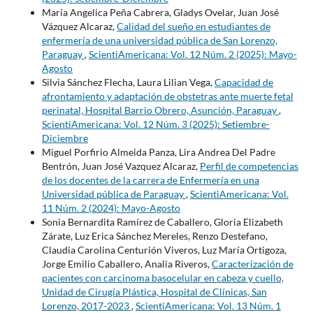
María Angelica Peña Cabrera, Gladys Ovelar, Juan José
Vázquez Alcaraz,
Calidad del sueño en estudiantes de
enfermería de una universidad pública de San Lorenzo,
Paraguay
,
ScientiAmericana: Vol. 12 Núm. 2 (2025): Mayo-
Agosto
Silvia Sánchez Flecha, Laura Lilian Vega,
Capacidad de
afrontamiento y adaptación de obstetras ante muerte fetal
perinatal, Hospital Barrio Obrero, Asunción, Paraguay
,
ScientiAmericana: Vol. 12 Núm. 3 (2025): Setiembre-
Diciembre
Miguel Porfirio Almeida Panza, Lira Andrea Del Padre
Bentrón, Juan José Vazquez Alcaraz,
Perfil de competencias
de los docentes de la carrera de Enfermería en una
Universidad pública de Paraguay
,
ScientiAmericana: Vol.
11 Núm. 2 (2024): Mayo-Agosto
Sonia Bernardita Ramírez de Caballero, Gloria Elizabeth
Zárate, Luz Erica Sánchez Mereles, Renzo Destefano,
Claudia Carolina Centurión Viveros, Luz María Ortigoza,
Jorge Emilio Caballero, Analia Riveros,
Caracterización de
pacientes con carcinoma basocelular en cabeza y cuello,
Unidad de Cirugía Plástica, Hospital de Clínicas, San
Lorenzo, 2017-2023
,
ScientiAmericana: Vol. 13 Núm. 1